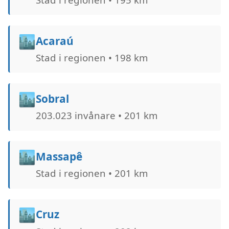
🏙️
Acaraú
Stad i regionen • 198 km
🏙️
Sobral
203.023 invånare • 201 km
🏙️
Massapê
Stad i regionen • 201 km
🏙️
Cruz