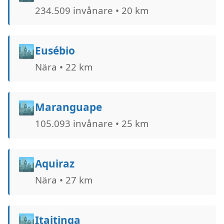
234.509 invånare • 20 km
🏙️
Eusébio
Nära • 22 km
🏙️
Maranguape
105.093 invånare • 25 km
🏙️
Aquiraz
Nära • 27 km
🏙️
Itaitinga