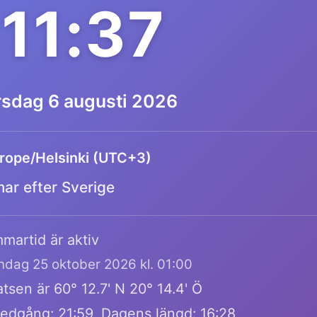
:11:37
rsdag 6 augusti 2026
rope/Helsinki (UTC+3)
mar efter Sverige
martid är aktiv
öndag 25 oktober 2026 kl. 01:00
tsen är 60° 12.7' N 20° 14.4' Ö
edgång: 21:59, Dagens längd: 16:28