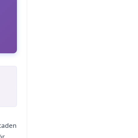
Staden
ör