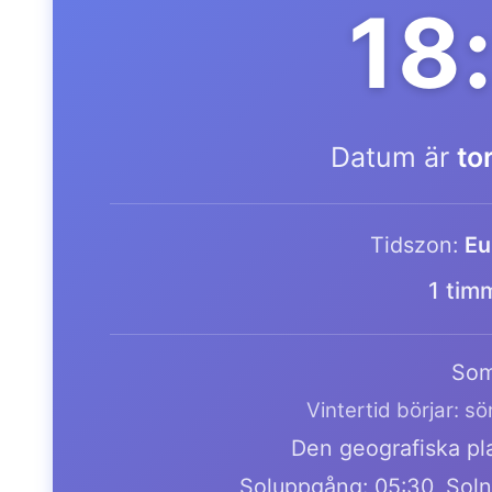
18
Datum är
to
Tidszon:
Eu
1 tim
Som
Vintertid börjar: s
Den geografiska pla
Soluppgång: 05:30, Soln