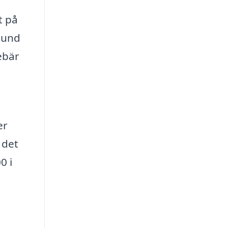
t på
sund
ebär
er
 det
0 i