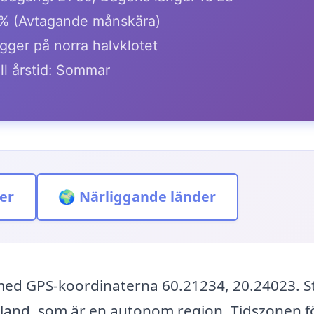
% (Avtagande månskära)
gger på norra halvklotet
ll årstid: Sommar
er
🌍 Närliggande länder
 med GPS-koordinaterna 60.21234, 20.24023. 
Åland, som är en autonom region. Tidszonen f