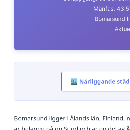
Månfas: 43.5
Bomarsund li
Aktue
🏙️ Närliggande städ
Bomarsund ligger i Ålands län, Finland,
är belägen på ön Sund och är en del av 