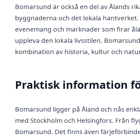
Bomarsund är också en del av Ålands rika 
byggnaderna och det lokala hantverket. D
evenemang och marknader som firar åländ
uppleva den lokala livsstilen. Bomarsun
kombination av historia, kultur och natu
Praktisk information f
Bomarsund ligger på Åland och nås enkla
med Stockholm och Helsingfors. Från flygpl
Bomarsund. Det finns även färjeförbindel