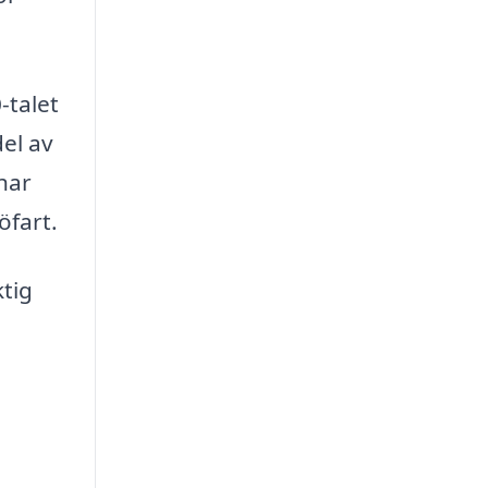
-talet
del av
har
öfart.
ktig