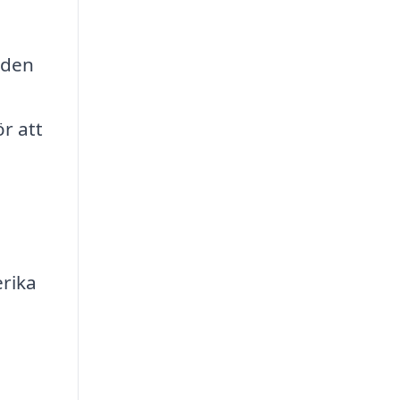
iden
r att
rika