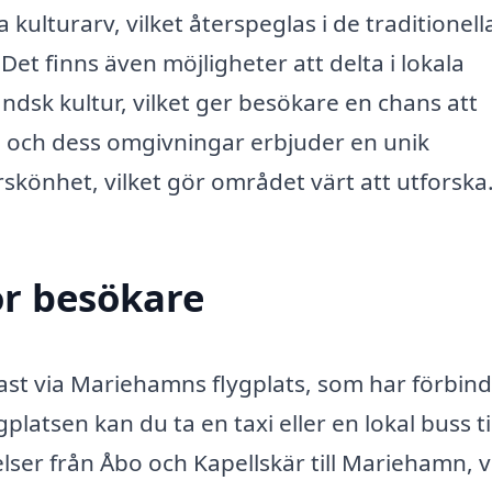
kulturarv, vilket återspeglas i de traditionell
et finns även möjligheter att delta i lokala
sk kultur, vilket ger besökare en chans att
d och dess omgivningar erbjuder en unik
rskönhet, vilket gör området värt att utforska
ör besökare
st via Mariehamns flygplats, som har förbind
atsen kan du ta en taxi eller en lokal buss til
ser från Åbo och Kapellskär till Mariehamn, v