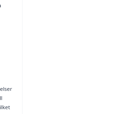
a
.
elser
l
ilket