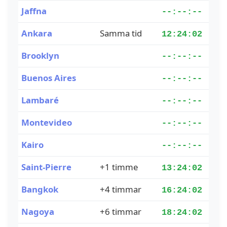
Jaffna
--:--:--
Ankara
Samma tid
12:24:02
Brooklyn
--:--:--
Buenos Aires
--:--:--
Lambaré
--:--:--
Montevideo
--:--:--
Kairo
--:--:--
Saint-Pierre
+1 timme
13:24:02
Bangkok
+4 timmar
16:24:02
Nagoya
+6 timmar
18:24:02