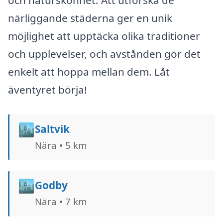
och naturskönhet. Att utforska de
närliggande städerna ger en unik
möjlighet att upptäcka olika traditioner
och upplevelser, och avstånden gör det
enkelt att hoppa mellan dem. Låt
äventyret börja!
🏙️
Saltvik
Nära • 5 km
🏙️
Godby
Nära • 7 km