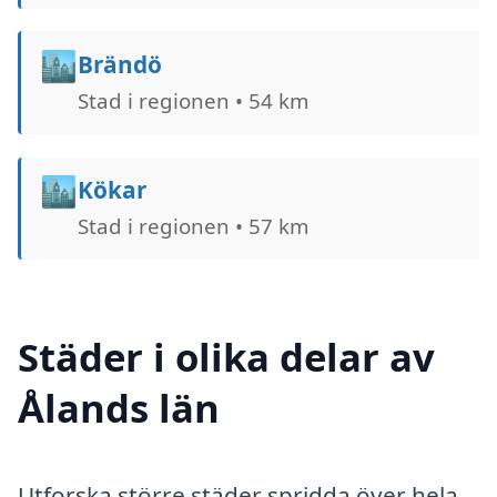
🏙️
Brändö
Stad i regionen • 54 km
🏙️
Kökar
Stad i regionen • 57 km
Städer i olika delar av
Ålands län
Utforska större städer spridda över hela