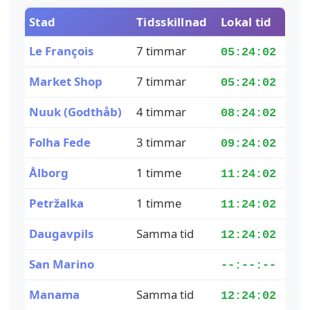
Stad
Tidsskillnad
Lokal tid
Le François
7 timmar
05:24:02
Market Shop
7 timmar
05:24:02
Nuuk (Godthåb)
4 timmar
08:24:02
Folha Fede
3 timmar
09:24:02
Ålborg
1 timme
11:24:02
Petržalka
1 timme
11:24:02
Daugavpils
Samma tid
12:24:02
San Marino
--:--:--
Manama
Samma tid
12:24:02