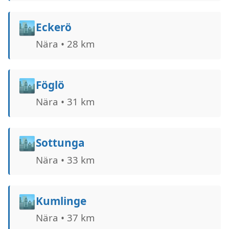
🏙️
Eckerö
Nära • 28 km
🏙️
Föglö
Nära • 31 km
🏙️
Sottunga
Nära • 33 km
🏙️
Kumlinge
Nära • 37 km