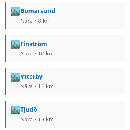
🏙️
Bomarsund
Nära • 8 km
🏙️
Finström
Nära • 10 km
🏙️
Ytterby
Nära • 11 km
🏙️
Tjudö
Nära • 13 km