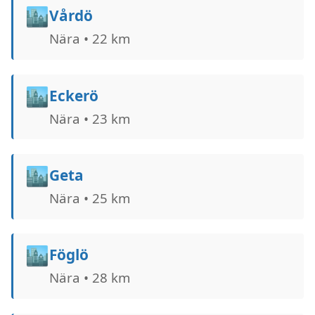
🏙️
Vårdö
Nära • 22 km
🏙️
Eckerö
Nära • 23 km
🏙️
Geta
Nära • 25 km
🏙️
Föglö
Nära • 28 km