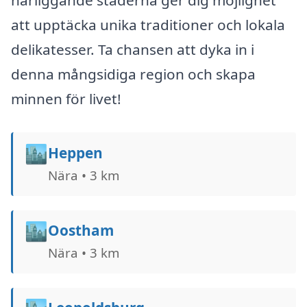
närliggande städerna ger dig möjlighet
att upptäcka unika traditioner och lokala
delikatesser. Ta chansen att dyka in i
denna mångsidiga region och skapa
minnen för livet!
🏙️
Heppen
Nära • 3 km
🏙️
Oostham
Nära • 3 km