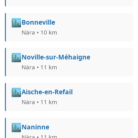
🏙️
Bonneville
Nära • 10 km
🏙️
Noville-sur-Méhaigne
Nära • 11 km
🏙️
Aische-en-Refail
Nära • 11 km
🏙️
Naninne
Nära • 11 km