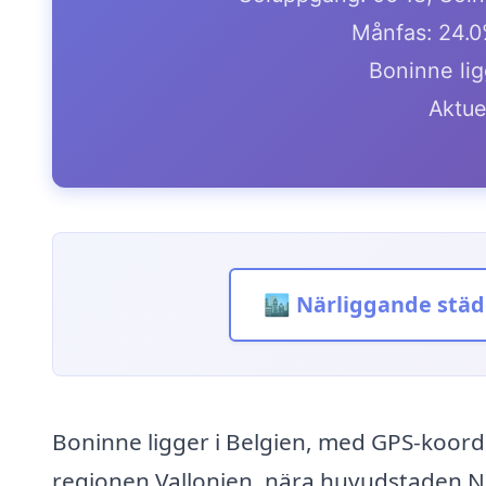
Månfas: 24.0
Boninne lig
Aktue
🏙️ Närliggande städ
Boninne ligger i Belgien, med GPS-koordi
regionen Vallonien, nära huvudstaden Na