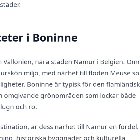
städer.
teter i Boninne
en Vallonien, nära staden Namur i Belgien. Om
turskön miljö, med närhet till floden Meuse s
igheter. Boninne är typisk för den flamländs
ch omgivande grönområden som lockar både
lugn och ro.
tination, är dess närhet till Namur en fördel.
ing, historiska byggnader och kulturella