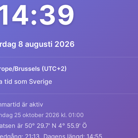
:14:39
ördag 8 augusti 2026
rope/Brussels (UTC+2)
 tid som Sverige
martid är aktiv
öndag 25 oktober 2026 kl. 01:00
tsen är 50° 29.7' N 4° 55.9' Ö
edgång: 21:13, Dagens längd: 14:55