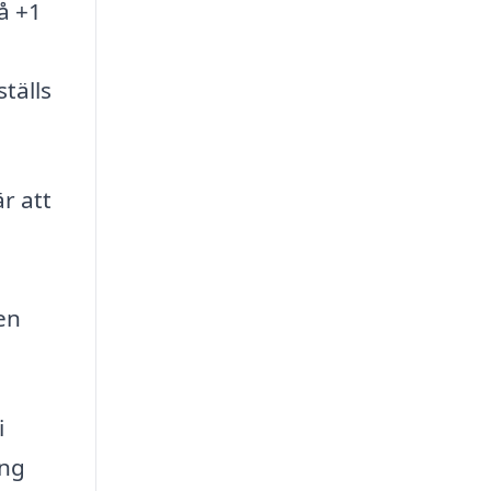
å +1
tälls
r att
en
i
ing