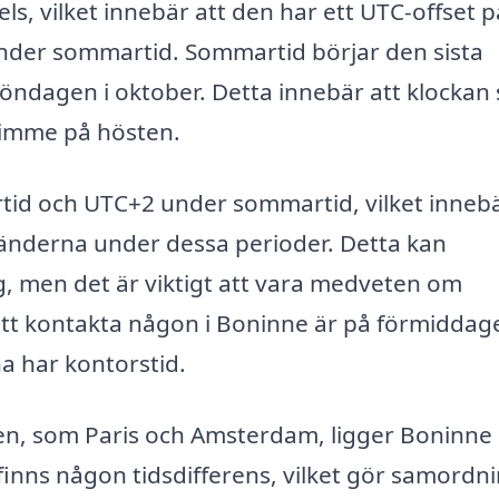
s, vilket innebär att den har ett UTC-offset p
nder sommartid. Sommartid börjar den sista
öndagen i oktober. Detta innebär att klockan s
timme på hösten.
rtid och UTC+2 under sommartid, vilket innebä
 länderna under dessa perioder. Detta kan
, men det är viktigt att vara medveten om
att kontakta någon i Boninne är på förmiddag
na har kontorstid.
en, som Paris och Amsterdam, ligger Boninne 
finns någon tidsdifferens, vilket gör samordn