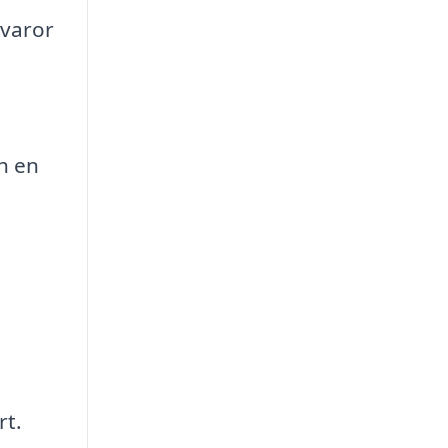
åvaror
h en
rt.