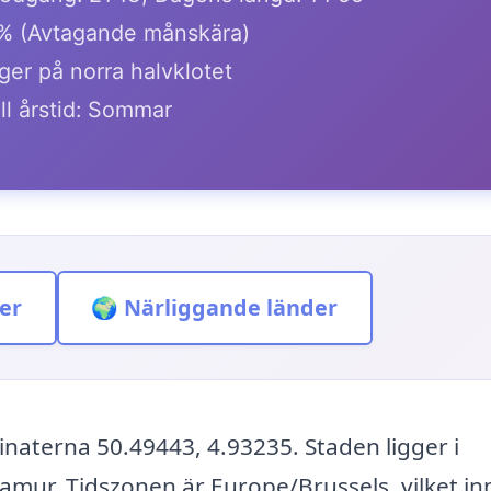
% (Avtagande månskära)
ger på norra halvklotet
ll årstid: Sommar
er
🌍 Närliggande länder
naterna 50.49443, 4.93235. Staden ligger i
mur. Tidszonen är Europe/Brussels, vilket i