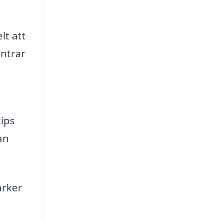
lt att
intrar
ips
an
arker