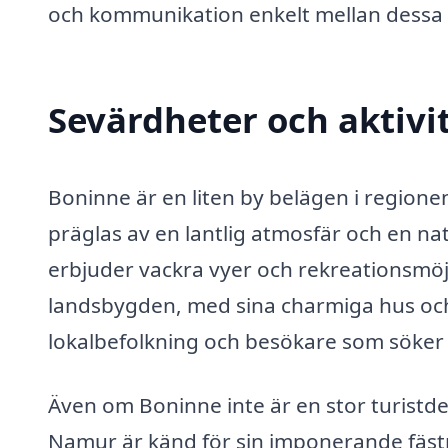
och kommunikation enkelt mellan dessa 
Sevärdheter och aktivi
Boninne är en liten by belägen i region
präglas av en lantlig atmosfär och en na
erbjuder vackra vyer och rekreationsmöjl
landsbygden, med sina charmiga hus o
lokalbefolkning och besökare som söker 
Även om Boninne inte är en stor turistdes
Namur är känd för sin imponerande fästn