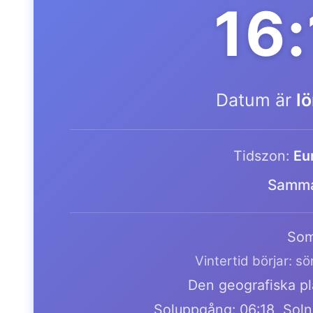
16
Datum är
l
Tidszon:
Eu
Samma
Som
Vintertid börjar: s
Den geografiska pla
Soluppgång: 06:18, Soln