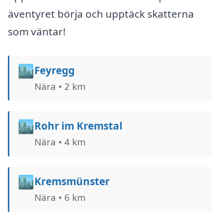
äventyret börja och upptäck skatterna
som väntar!
🏙️
Feyregg
Nära • 2 km
🏙️
Rohr im Kremstal
Nära • 4 km
🏙️
Kremsmünster
Nära • 6 km