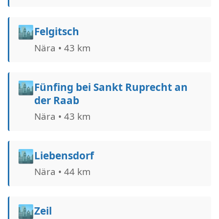
🏙️
Felgitsch
Nära • 43 km
🏙️
Fünfing bei Sankt Ruprecht an
der Raab
Nära • 43 km
🏙️
Liebensdorf
Nära • 44 km
🏙️
Zeil