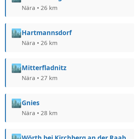
Nära • 26 km
🏙️
Hartmannsdorf
Nära • 26 km
🏙️
Mitterfladnitz
Nära • 27 km
🏙️
Gnies
Nära • 28 km
🏙️
Wörth bei Kirchberg an der Raab