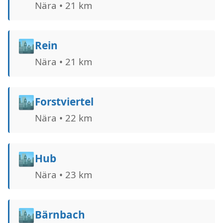
Nära • 21 km
🏙️
Rein
Nära • 21 km
🏙️
Forstviertel
Nära • 22 km
🏙️
Hub
Nära • 23 km
🏙️
Bärnbach