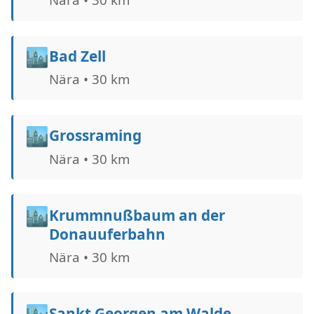
🏙️
Bad Zell
Nära • 30 km
🏙️
Grossraming
Nära • 30 km
🏙️
Krummnußbaum an der
Donauuferbahn
Nära • 30 km
🏙️
Sankt Georgen am Walde