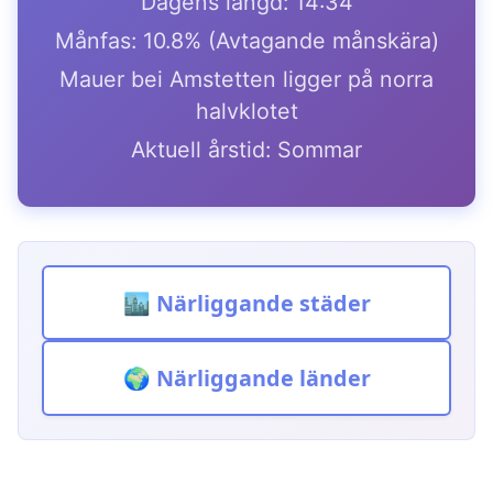
Dagens längd: 14:34
Månfas: 10.8% (Avtagande månskära)
Mauer bei Amstetten ligger på norra
halvklotet
Aktuell årstid: Sommar
🏙️ Närliggande städer
🌍 Närliggande länder