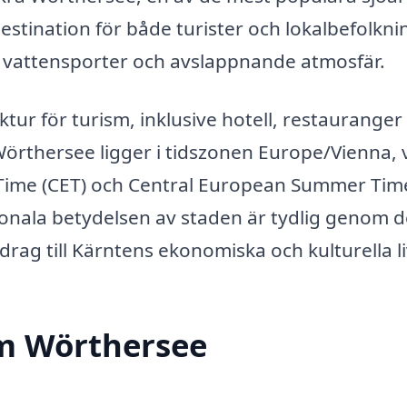
 destination för både turister och lokalbefolkni
, vattensporter och avslappnande atmosfär.
tur för turism, inklusive hotell, restauranger
örthersee ligger i tidszonen Europe/Vienna, v
n Time (CET) och Central European Summer Tim
nala betydelsen av staden är tydlig genom d
rag till Kärntens ekonomiska och kulturella li
am Wörthersee