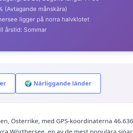
1% (Avtagande månskära)
rsee ligger på norra halvklotet
ll årstid: Sommar
er
🌍 Närliggande länder
ten, Österrike, med GPS-koordinaterna 46.636
kra Wörthersee, en av de mest populära sjöar