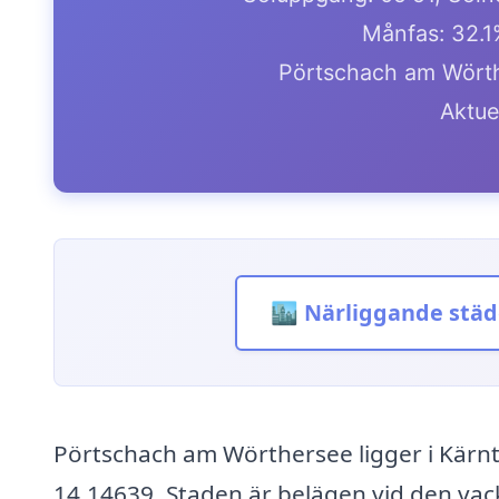
Månfas: 32.
Pörtschach am Wörthe
Aktue
🏙️ Närliggande städ
Pörtschach am Wörthersee ligger i Kärn
14.14639. Staden är belägen vid den vac