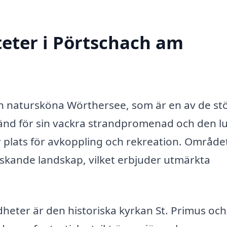
teter i Pörtschach am
n natursköna Wörthersee, som är en av de st
 känd för sin vackra strandpromenad och den l
är plats för avkoppling och rekreation. Område
kande landskap, vilket erbjuder utmärkta
eter är den historiska kyrkan St. Primus och