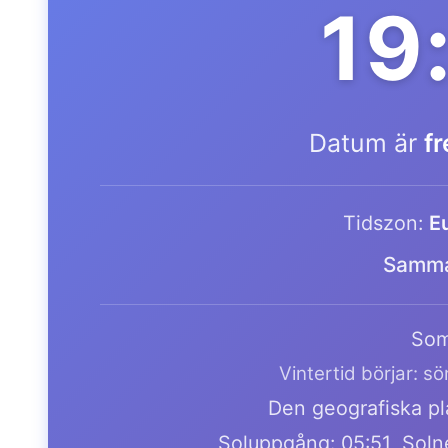
19
Datum är
f
Tidszon:
E
Samma
Som
Vintertid börjar: s
Den geografiska pla
Soluppgång: 05:51, Soln