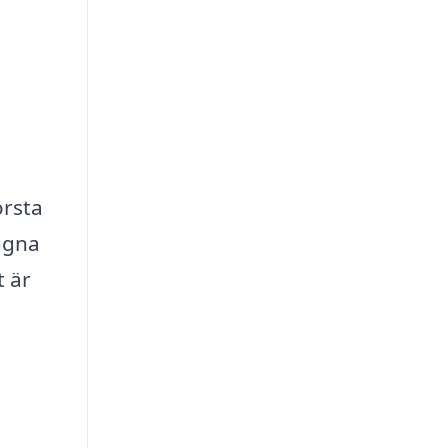
örsta
ugna
t är