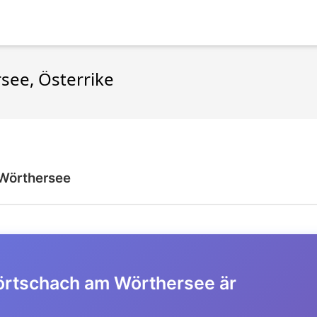
rsee, Österrike
Wörthersee
 Pörtschach am Wörthersee är