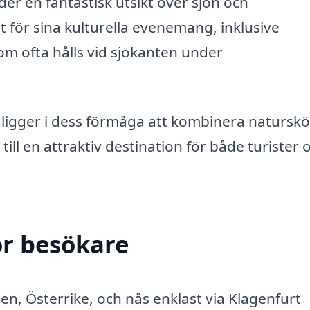
der en fantastisk utsikt över sjön och
 för sina kulturella evenemang, inklusive
som ofta hålls vid sjökanten under
 ligger i dess förmåga att kombinera natursk
till en attraktiv destination för både turister 
ör besökare
n, Österrike, och nås enklast via Klagenfurt