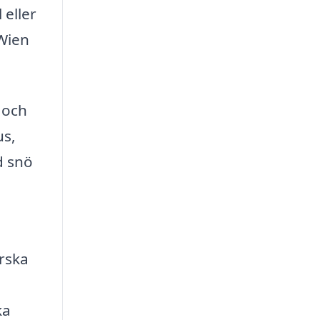
 eller
 Wien
 och
us,
d snö
orska
ka