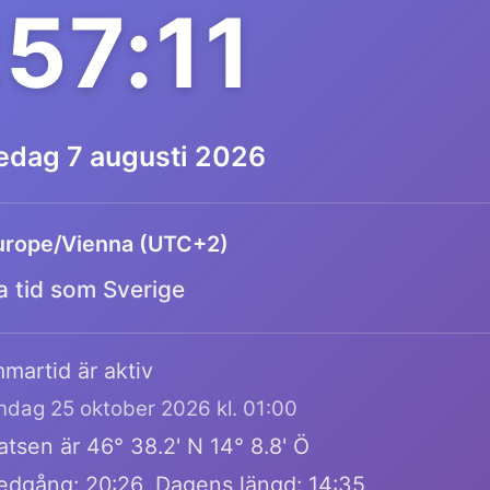
:57:11
redag 7 augusti 2026
urope/Vienna (UTC+2)
 tid som Sverige
martid är aktiv
öndag 25 oktober 2026 kl. 01:00
tsen är 46° 38.2' N 14° 8.8' Ö
edgång: 20:26, Dagens längd: 14:35