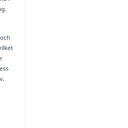
ng.
 och
ilket
e
ess
v.