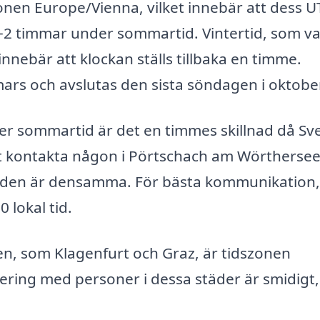
onen Europe/Vienna, vilket innebär att dess U
+2 timmar under sommartid. Vintertid, som v
 innebär att klockan ställs tillbaka en timme.
ars och avslutas den sista söndagen i oktober
er sommartid är det en timmes skillnad då Sv
att kontakta någon i Pörtschach am Wörtherse
tiden är densamma. För bästa kommunikation,
 lokal tid.
en, som Klagenfurt och Graz, är tidszonen
ring med personer i dessa städer är smidigt,