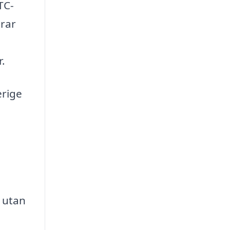
TC-
arar
.
erige
e
 utan