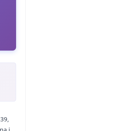
39,
na i