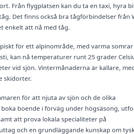
rt. Från flygplatsen kan du ta en taxi, hyra bil
 tåg. Det finns också bra tågförbindelser från
et enkelt att nå med tåg.
ypiskt för ett alpinområde, med varma somrar
gusti, kan nå temperaturer runt 25 grader Celsi
teter vid sjön. Vintermånaderna är kallare, me
e skidorter.
aren för att njuta av sjön och de olika
att boka boende i förväg under högsäsong, utf
mt att prova lokala specialiteter på
eluttag och en grundläggande kunskap om tys