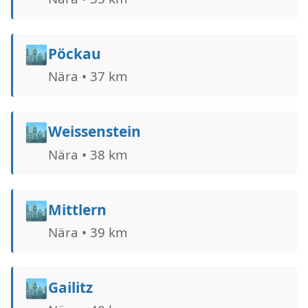
🏙️
Pöckau
Nära • 37 km
🏙️
Weissenstein
Nära • 38 km
🏙️
Mittlern
Nära • 39 km
🏙️
Gailitz