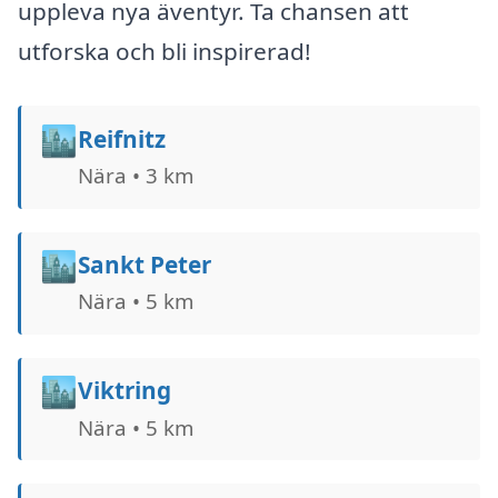
uppleva nya äventyr. Ta chansen att
utforska och bli inspirerad!
🏙️
Reifnitz
Nära • 3 km
🏙️
Sankt Peter
Nära • 5 km
🏙️
Viktring
Nära • 5 km