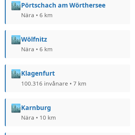
🏙️
Pörtschach am Wörthersee
Nära • 6 km
🏙️
Wölfnitz
Nära • 6 km
🏙️
Klagenfurt
100.316 invånare • 7 km
🏙️
Karnburg
Nära • 10 km