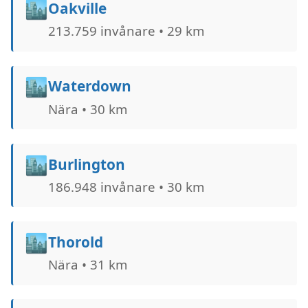
🏙️
Oakville
213.759 invånare • 29 km
🏙️
Waterdown
Nära • 30 km
🏙️
Burlington
186.948 invånare • 30 km
🏙️
Thorold
Nära • 31 km