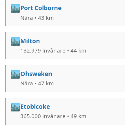
🏙️
Port Colborne
Nära • 43 km
🏙️
Milton
132.979 invånare • 44 km
🏙️
Ohsweken
Nära • 47 km
🏙️
Etobicoke
365.000 invånare • 49 km