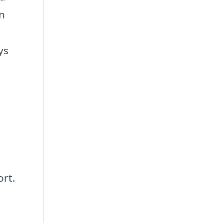
en
ys
e
ort.