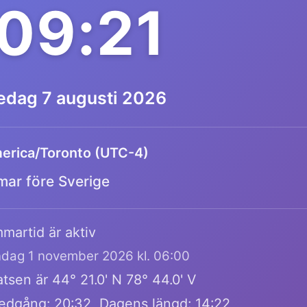
:09:21
redag 7 augusti 2026
erica/Toronto (UTC-4)
mar före Sverige
martid är aktiv
öndag 1 november 2026 kl. 06:00
tsen är 44° 21.0' N 78° 44.0' V
edgång: 20:32, Dagens längd: 14:22