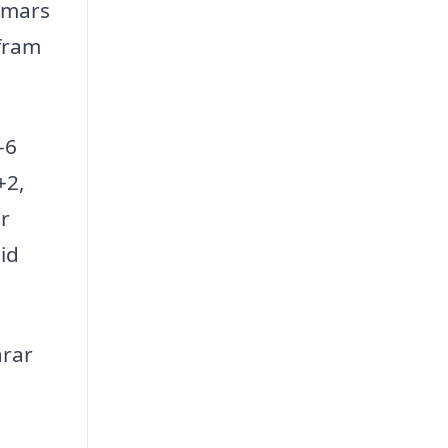
 mars
 fram
-6
+2,
er
id
arar