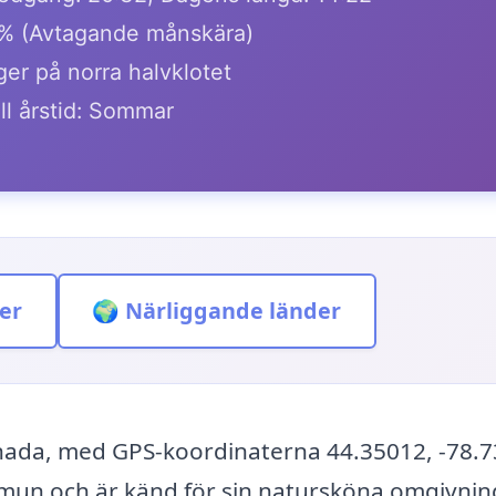
% (Avtagande månskära)
ger på norra halvklotet
ll årstid: Sommar
er
🌍 Närliggande länder
anada, med GPS-koordinaterna 44.35012, -78.7
mun och är känd för sin natursköna omgivnin