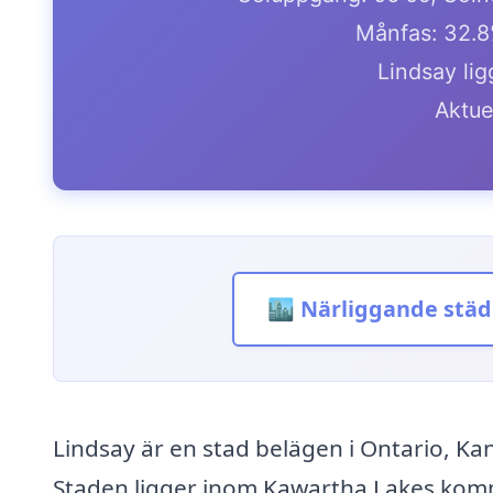
Månfas: 32.8
Lindsay lig
Aktue
🏙️ Närliggande städ
Lindsay är en stad belägen i Ontario, K
Staden ligger inom Kawartha Lakes kom