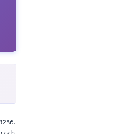
3286.
g och