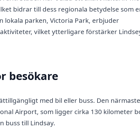
ilket bidrar till dess regionala betydelse som 
n lokala parken, Victoria Park, erbjuder
tiviteter, vilket ytterligare förstärker Lindse
ör besökare
lättillgängligt med bil eller buss. Den närmast
onal Airport, som ligger cirka 130 kilometer b
n buss till Lindsay.