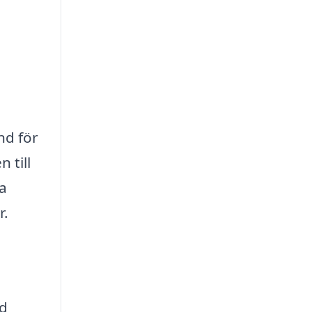
nd för
 till
la
r.
ed