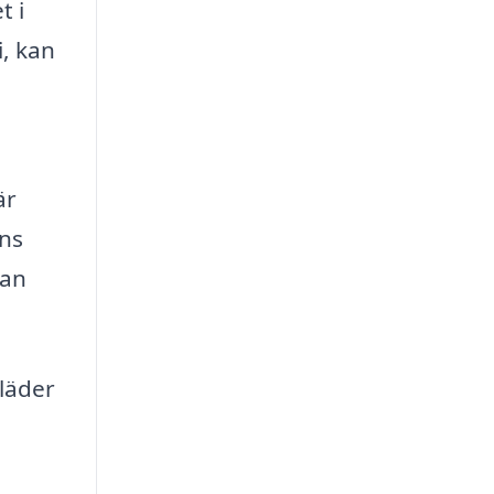
t i
i, kan
är
ens
lan
kläder