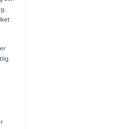
ng.
lket
er
tlig
er