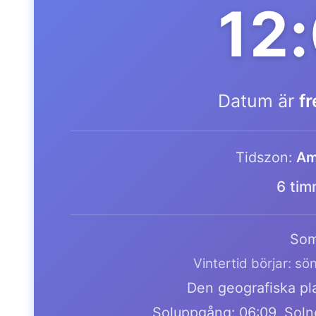
12
Datum är
f
Tidszon:
Am
6 tim
Som
Vintertid börjar: s
Den geografiska pla
Soluppgång: 06:09, Soln