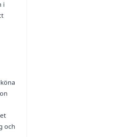
 i
tt
rsköna
ron
vet
ng och