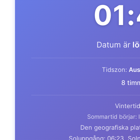
01
Datum är
l
Tidszon:
Aus
8 tim
Vintertid
Sommartid börjar: 
Den geografiska plat
Soluppgång: 06:23, Soln