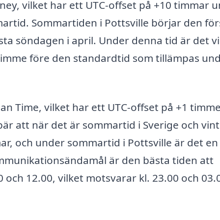
ydney, vilket har ett UTC-offset på +10 timmar 
tid. Sommartiden i Pottsville börjar den för
ta söndagen i april. Under denna tid är det vi
en timme före den standardtid som tillämpas un
ean Time, vilket har ett UTC-offset på +1 timm
r att när det är sommartid i Sverige och vint
mmar, och under sommartid i Pottsville är det en
kommunikationsändamål är den bästa tiden att
0 och 12.00, vilket motsvarar kl. 23.00 och 03.0