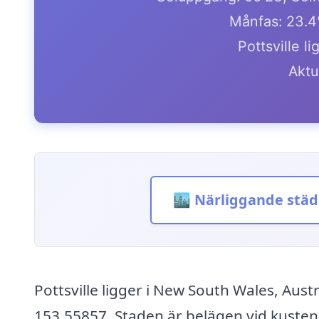
Månfas: 23.4
Pottsville l
Aktue
🏙️ Närliggande städ
Pottsville ligger i New South Wales, Aus
153.55857. Staden är belägen vid kusten