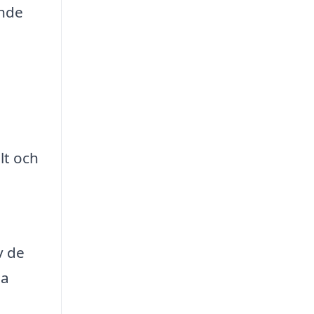
ande
lt och
v de
la