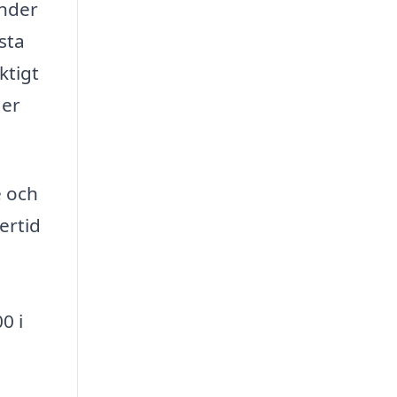
under
sta
ktigt
der
e och
ertid
0 i