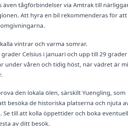
s även tågförbindelser via Amtrak till närligg
gionen. Att hyra en bil rekommenderas för att
a omgivningarna.
 kalla vintrar och varma somrar.
rader Celsius i januari och upp till 29 grader
 är under våren och tidig höst, när vädret är mi
.
prova den lokala ölen, särskilt Yuengling, som
att besöka de historiska platserna och njuta a
Se till att kolla öppettider och boka eventuel
esta av ditt besök.