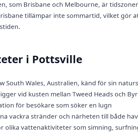
en, som Brisbane och Melbourne, är tidszonen
sbane tillämpar inte sommartid, vilket gör a
stiden.
eter i Pottsville
New South Wales, Australien, känd för sin natu
 ligger vid kusten mellan Tweed Heads och By
tination för besökare som söker en lugn
na vackra stränder och närheten till både ha
ör olika vattenaktiviteter som simning, surfni