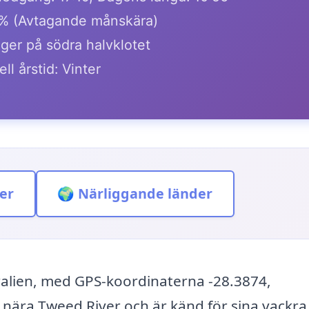
% (Avtagande månskära)
igger på södra halvklotet
ll årstid: Vinter
er
🌍 Närliggande länder
tralien, med GPS-koordinaterna -28.3874,
 nära Tweed River och är känd för sina vackra