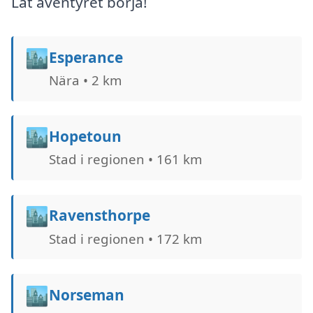
Låt äventyret börja!
🏙️
Esperance
Nära • 2 km
🏙️
Hopetoun
Stad i regionen • 161 km
🏙️
Ravensthorpe
Stad i regionen • 172 km
🏙️
Norseman