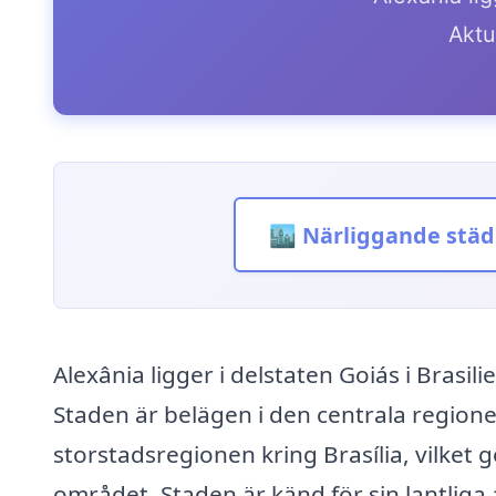
Aktue
🏙️ Närliggande städ
Alexânia ligger i delstaten Goiás i Brasi
Staden är belägen i den centrala region
storstadsregionen kring Brasília, vilket g
området. Staden är känd för sin lantliga