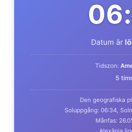
06
Datum är
l
Tidszon:
Ame
5 tim
Den geografiska pl
Soluppgång: 06:34, Soln
Månfas: 26.0
Alexânia li