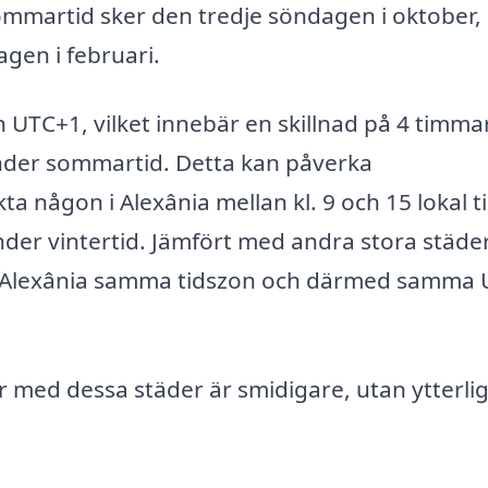
l sommartid sker den tredje söndagen i oktober,
agen i februari.
n UTC+1, vilket innebär en skillnad på 4 timmar 
under sommartid. Detta kan påverka
a någon i Alexânia mellan kl. 9 och 15 lokal ti
under vintertid. Jämfört med andra stora städer
har Alexânia samma tidszon och därmed samma 
r med dessa städer är smidigare, utan ytterli