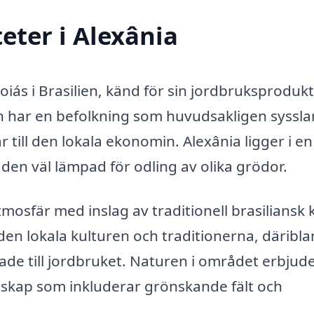
eter i Alexânia
oiás i Brasilien, känd för sin jordbruksproduk
den har en befolkning som huvudsakligen syssl
 till den lokala ekonomin. Alexânia ligger i en
r den väl lämpad för odling av olika grödor.
mosfär med inslag av traditionell brasiliansk k
 den lokala kulturen och traditionerna, däribl
de till jordbruket. Naturen i området erbjud
andskap som inkluderar grönskande fält och