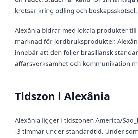
kretsar kring odling och boskapsskötsel.
Alexânia bidrar med lokala produkter ti
marknad för jordbruksprodukter. Alexânia
innebär att den följer brasiliansk standa
affärsverksamhet och kommunikation med
Tidszon i Alexânia
Alexânia ligger i tidszonen America/Sao_
-3 timmar under standardtid. Under somma