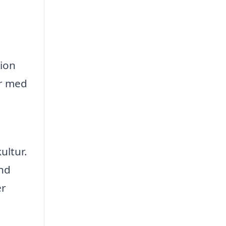
tion
ar med
ultur.
and
er