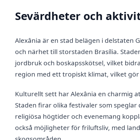
Sevärdheter och aktivit
Alexânia är en stad belägen i delstaten G
och närhet till storstaden Brasília. Sta
jordbruk och boskapsskötsel, vilket bidrar
region med ett tropiskt klimat, vilket gö
Kulturellt sett har Alexânia en charmig at
Staden firar olika festivaler som speglar
religiösa högtider och evenemang koppla
också möjligheter för friluftsliv, med l
skogsområden.