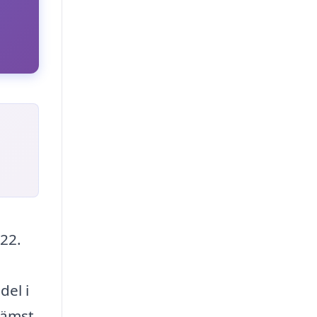
722.
del i
rämst