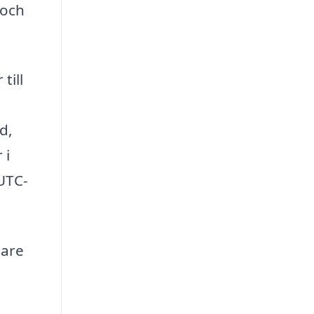
 och
till
d,
 i
UTC-
gare