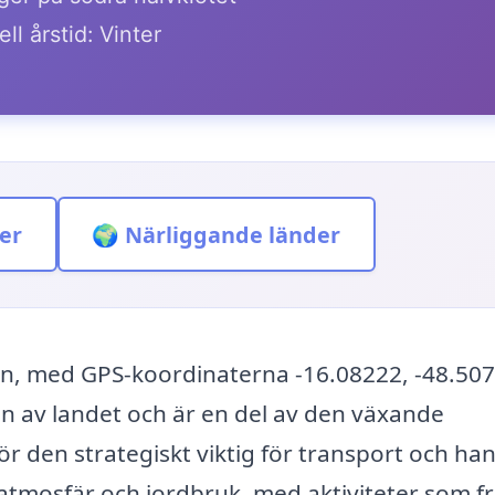
ll årstid: Vinter
er
🌍 Närliggande länder
lien, med GPS-koordinaterna -16.08222, -48.50
en av landet och är en del av den växande
ör den strategiskt viktig för transport och han
 atmosfär och jordbruk, med aktiviteter som f