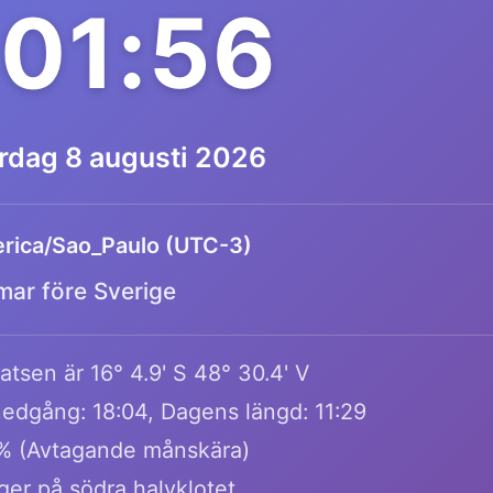
:01:56
ördag 8 augusti 2026
rica/Sao_Paulo (UTC-3)
mar före Sverige
atsen är 16° 4.9' S 48° 30.4' V
edgång: 18:04, Dagens längd: 11:29
% (Avtagande månskära)
gger på södra halvklotet