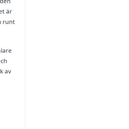
iden
et är
 runt
alare
och
k av