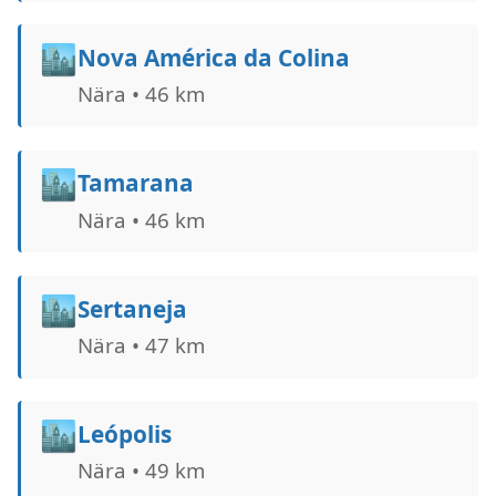
🏙️
Nova América da Colina
Nära • 46 km
🏙️
Tamarana
Nära • 46 km
🏙️
Sertaneja
Nära • 47 km
🏙️
Leópolis
Nära • 49 km