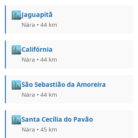
🏙️
Jaguapitã
Nära • 44 km
🏙️
Califórnia
Nära • 44 km
🏙️
São Sebastião da Amoreira
Nära • 44 km
🏙️
Santa Cecília do Pavão
Nära • 45 km