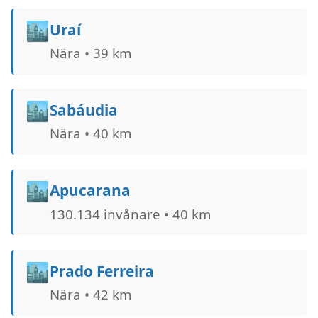
🏙️
Uraí
Nära • 39 km
🏙️
Sabáudia
Nära • 40 km
🏙️
Apucarana
130.134 invånare • 40 km
🏙️
Prado Ferreira
Nära • 42 km