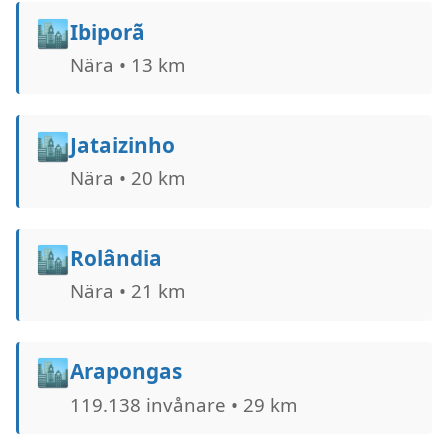
🏙️
Ibiporã
Nära • 13 km
🏙️
Jataizinho
Nära • 20 km
🏙️
Rolândia
Nära • 21 km
🏙️
Arapongas
119.138 invånare • 29 km