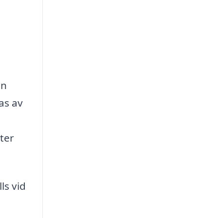
in
as av
ter
ls vid