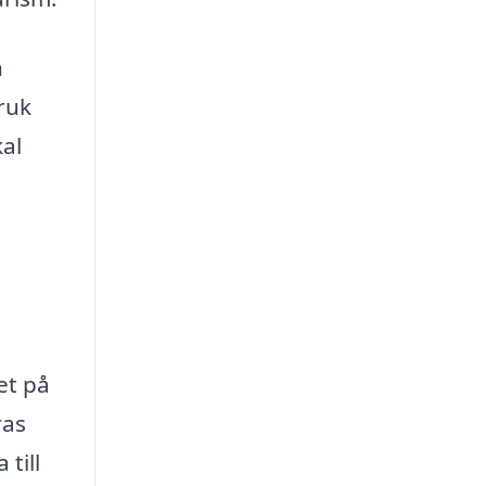
n
bruk
kal
et på
ras
 till