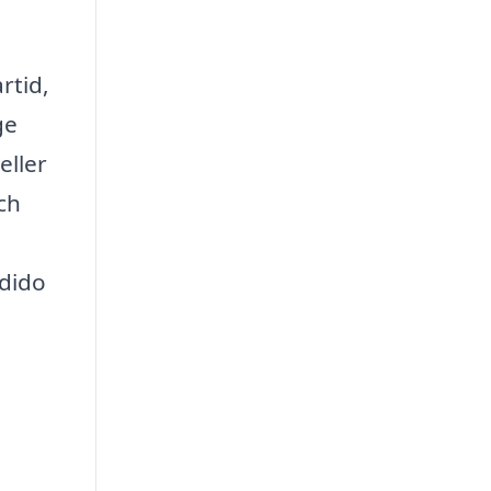
rtid,
ge
eller
ch
ndido