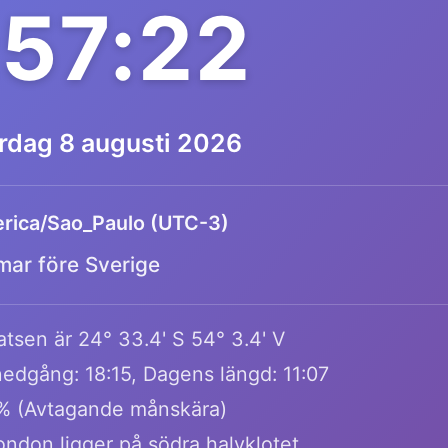
:57:22
ördag 8 augusti 2026
rica/Sao_Paulo (UTC-3)
mar före Sverige
tsen är 24° 33.4' S 54° 3.4' V
edgång: 18:15, Dagens längd: 11:07
% (Avtagande månskära)
ndon ligger på södra halvklotet