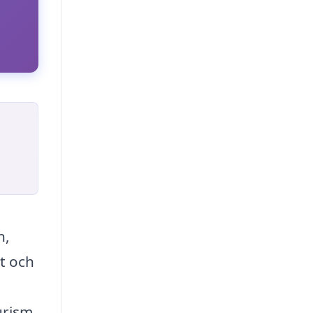
n,
t och
urism.