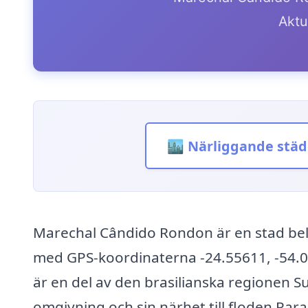
Aktue
🏙️ Närliggande städ
Marechal Cândido Rondon är en stad belä
med GPS-koordinaterna -24.55611, -54.05
är en del av den brasilianska regionen S
omgivning och sin närhet till floden Paran