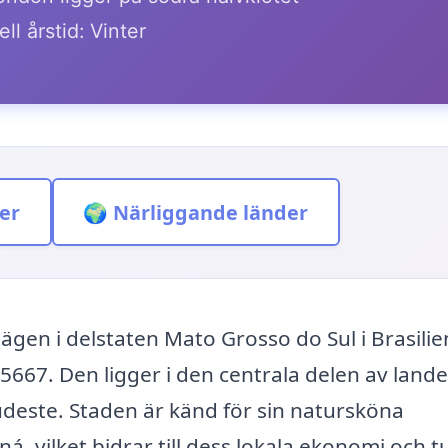
ll årstid: Vinter
er
🌍 Närliggande länder
gen i delstaten Mato Grosso do Sul i Brasilie
667. Den ligger i den centrala delen av lande
udeste. Staden är känd för sin natursköna
á, vilket bidrar till dess lokala ekonomi och t