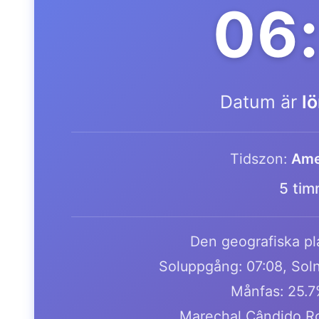
06
Datum är
l
Tidszon:
Ame
5 tim
Den geografiska pla
Soluppgång: 07:08, Soln
Månfas: 25.7
Marechal Cândido Ro