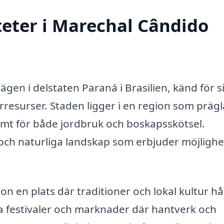
teter i Marechal Cândido
en i delstaten Paraná i Brasilien, känd för s
rresurser. Staden ligger i en region som prägl
amt för både jordbruk och boskapsskötsel.
och naturliga landskap som erbjuder möjlighe
n en plats där traditioner och lokal kultur hål
a festivaler och marknader där hantverk och