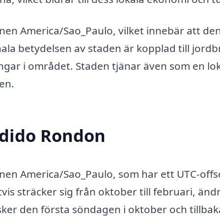
nen America/Sao_Paulo, vilket innebär att de
nala betydelsen av staden är kopplad till jord
ingar i området. Staden tjänar även som en lo
en.
ndido Rondon
onen America/Sao_Paulo, som har ett UTC-offs
s sträcker sig från oktober till februari, änd
 sker den första söndagen i oktober och tillbaka