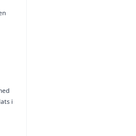
Den
 med
ats i