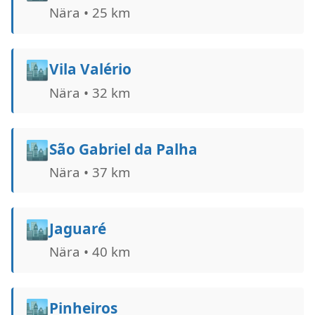
Nära • 25 km
🏙️
Vila Valério
Nära • 32 km
🏙️
São Gabriel da Palha
Nära • 37 km
🏙️
Jaguaré
Nära • 40 km
🏙️
Pinheiros