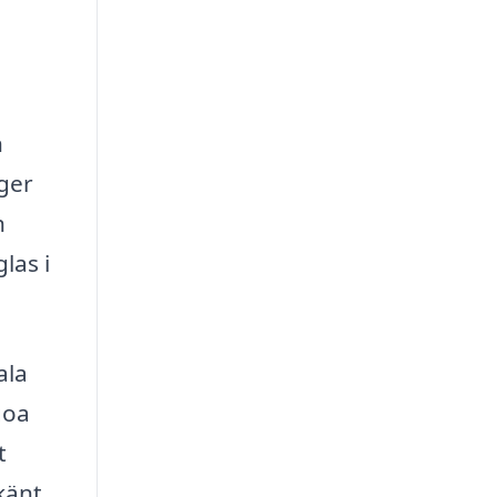
n
ger
h
las i
ala
goa
t
känt