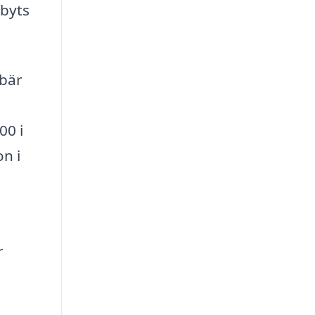
 byts
ebär
00 i
n i
r