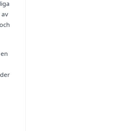
liga
 av
 och
den
äder