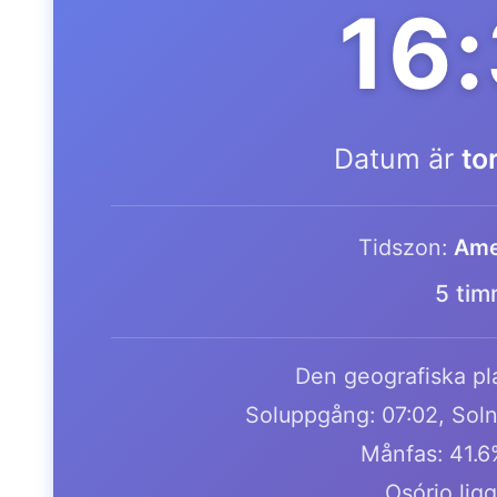
16
Datum är
to
Tidszon:
Ame
5 tim
Den geografiska pla
Soluppgång: 07:02, Soln
Månfas: 41.
Osório lig