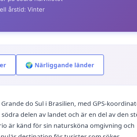
ll årstid: Vinter
er
🌍 Närliggande länder
o Grande do Sul i Brasilien, med GPS-koordina
 södra delen av landet och är en del av den s
io är känd för sin natursköna omgivning och
 populär destination för turister som söker