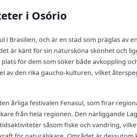
eter i Osório
ul i Brasilien, och är en stad som präglas av e
et är känt för sin natursköna skönhet och lig
lär plats för dem som söker både avkoppling oc
l av den rika gaucho-kulturen, vilket återspeg
en årliga festivalen Fenasul, som firar region
ökare från hela regionen. Den närliggande La
tidsaktiviteter såsom fiske och vandring, vilke
skraft för naturälskare. Området är dessutom 