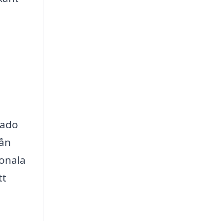
gado
rån
ionala
tt