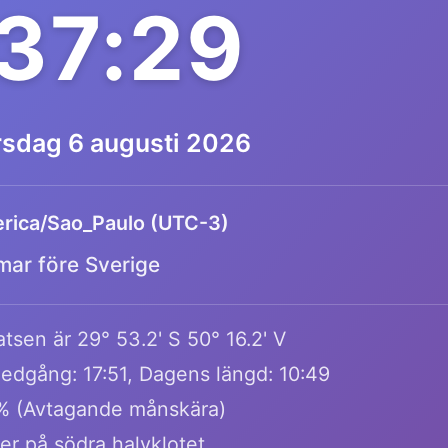
:37:29
rsdag 6 augusti 2026
rica/Sao_Paulo (UTC-3)
mar före Sverige
tsen är 29° 53.2' S 50° 16.2' V
edgång: 17:51, Dagens längd: 10:49
6% (Avtagande månskära)
ger på södra halvklotet