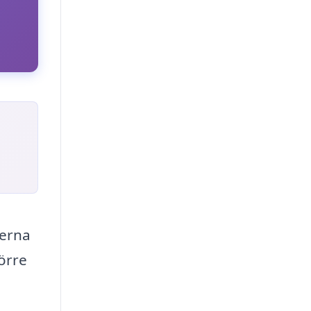
terna
törre