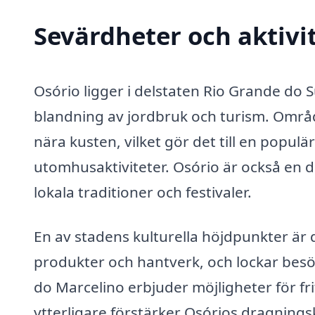
Sevärdheter och aktivit
Osório ligger i delstaten Rio Grande do S
blandning av jordbruk och turism. Områd
nära kusten, vilket gör det till en popu
utomhusaktiviteter. Osório är också en de
lokala traditioner och festivaler.
En av stadens kulturella höjdpunkter är d
produkter och hantverk, och lockar bes
do Marcelino erbjuder möjligheter för fri
ytterligare förstärker Osórios dragning