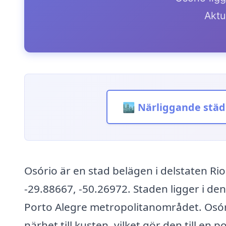
Aktue
🏙️ Närliggande städ
Osório är en stad belägen i delstaten Ri
-29.88667, -50.26972. Staden ligger i den
Porto Alegre metropolitanområdet. Osór
närhet till kusten, vilket gör den till en