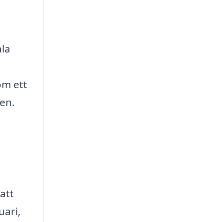
ala
om ett
en.
att
uari,