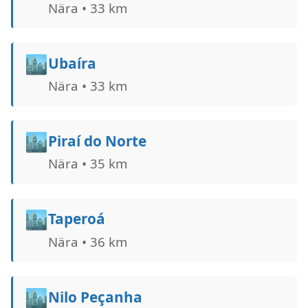
Nära • 33 km
🏙️
Ubaíra
Nära • 33 km
🏙️
Piraí do Norte
Nära • 35 km
🏙️
Taperoá
Nära • 36 km
🏙️
Nilo Peçanha