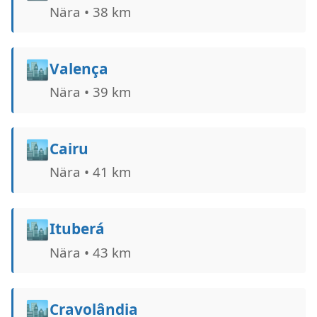
Nära • 38 km
🏙️
Valença
Nära • 39 km
🏙️
Cairu
Nära • 41 km
🏙️
Ituberá
Nära • 43 km
🏙️
Cravolândia