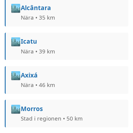
🏙️
Alcântara
Nära • 35 km
🏙️
Icatu
Nära • 39 km
🏙️
Axixá
Nära • 46 km
🏙️
Morros
Stad i regionen • 50 km