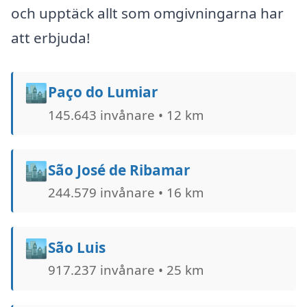
och upptäck allt som omgivningarna har
att erbjuda!
🏙️
Paço do Lumiar
145.643 invånare • 12 km
🏙️
São José de Ribamar
244.579 invånare • 16 km
🏙️
São Luis
917.237 invånare • 25 km