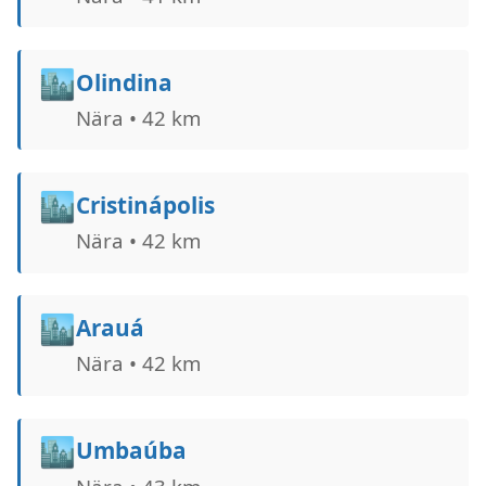
🏙️
Olindina
Nära • 42 km
🏙️
Cristinápolis
Nära • 42 km
🏙️
Arauá
Nära • 42 km
🏙️
Umbaúba