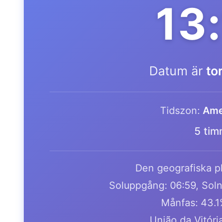
13
Datum är
to
Tidszon:
Ame
5 tim
Den geografiska pl
Soluppgång: 06:59, Soln
Månfas: 43.
União da Vitóri