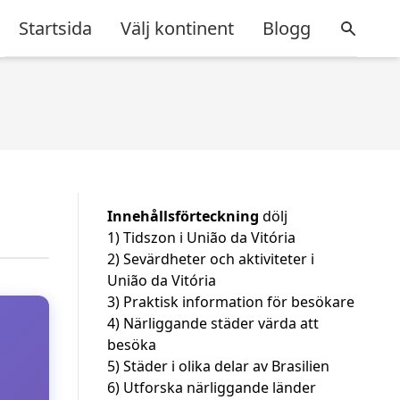
Startsida
Välj kontinent
Blogg
Innehållsförteckning
dölj
1)
Tidszon i União da Vitória
2)
Sevärdheter och aktiviteter i
União da Vitória
3)
Praktisk information för besökare
4)
Närliggande städer värda att
besöka
5)
Städer i olika delar av Brasilien
6)
Utforska närliggande länder