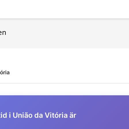
ien
ória
id i União da Vitória är