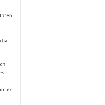
staten
ktiv
och
est
a
som en