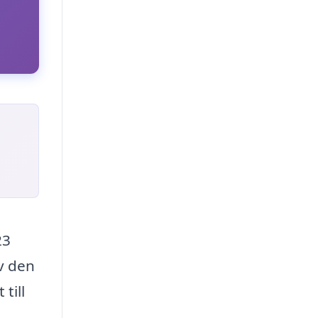
23
av den
till