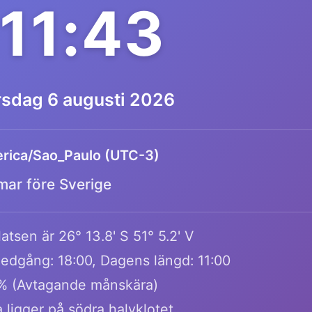
:11:43
rsdag 6 augusti 2026
rica/Sao_Paulo (UTC-3)
mar före Sverige
atsen är 26° 13.8' S 51° 5.2' V
edgång: 18:00, Dagens längd: 11:00
1% (Avtagande månskära)
a ligger på södra halvklotet