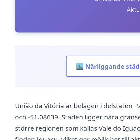
Aktue
🏙️ Närliggande städ
União da Vitória är belägen i delstaten 
och -51.08639. Staden ligger nära gränsen
större regionen som kallas Vale do Iguaçu
floden Iguaçu, vilket ger möjlighet till a