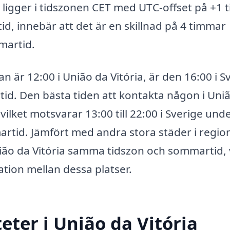
som ligger i tidszonen CET med UTC-offset på +1
 innebär att det är en skillnad på 4 timmar
martid.
an är 12:00 i União da Vitória, är den 16:00 i S
id. Den bästa tiden att kontakta någon i Uni
 vilket motsvarar 13:00 till 22:00 i Sverige und
martid. Jämfört med andra stora städer i regio
ião da Vitória samma tidszon och sommartid, 
tion mellan dessa platser.
eter i União da Vitória