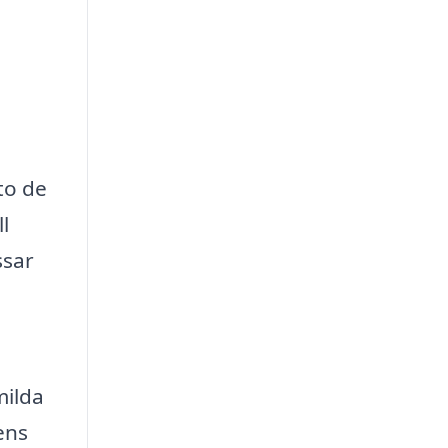
to de
l
ssar
milda
ens