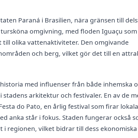
taten Paraná i Brasilien, nära gränsen till del
 natursköna omgivning, med floden Iguaçu som
ill olika vattenaktiviteter. Den omgivande
mråden och berg, vilket gör det till en attra
ik historia med influenser från både inhemska 
i stadens arkitektur och festivaler. En av de m
esta do Pato, en årlig festival som firar lokal
med anka står i fokus. Staden fungerar också 
 i regionen, vilket bidrar till dess ekonomiska