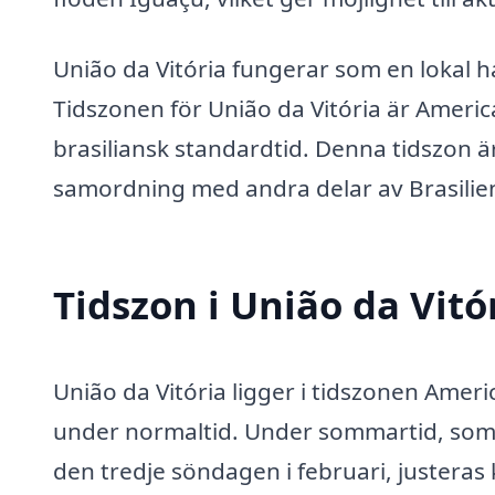
União da Vitória fungerar som en lokal
Tidszonen för União da Vitória är America
brasiliansk standardtid. Denna tidszon ä
samordning med andra delar av Brasilie
Tidszon i União da Vitó
União da Vitória ligger i tidszonen Amer
under normaltid. Under sommartid, som st
den tredje söndagen i februari, justeras 