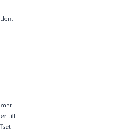
åden.
immar
r till
fset