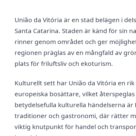
União da Vitória är en stad belägen i dels
Santa Catarina. Staden är känd för sin
rinner genom området och ger möjlighet t
regionen präglas av en mångfald av gröno
plats för friluftsliv och ekoturism.
Kulturellt sett har União da Vitória en r
europeiska bosättare, vilket återspeglas 
betydelsefulla kulturella händelserna är F
traditioner och gastronomi, där rätter 
viktig knutpunkt för handel och transport