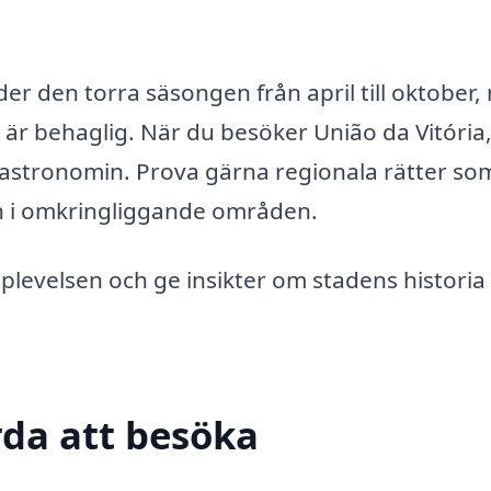
r den torra säsongen från april till oktober,
r behaglig. När du besöker União da Vitória,
h gastronomin. Prova gärna regionala rätter so
n i omkringliggande områden.
pplevelsen och ge insikter om stadens historia
da att besöka