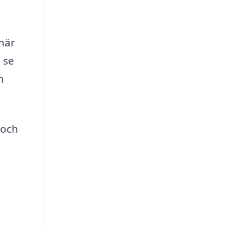
 när
 se
m
 och