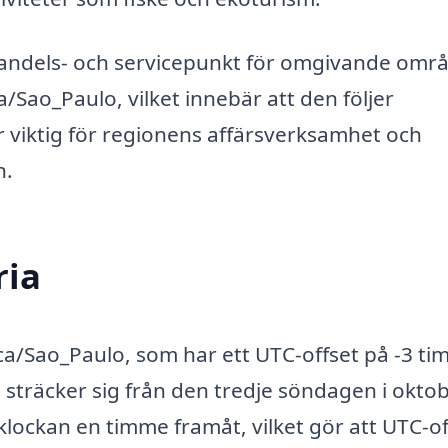
 handels- och servicepunkt för omgivande omr
/Sao_Paulo, vilket innebär att den följer
r viktig för regionens affärsverksamhet och
n.
ria
ica/Sao_Paulo, som har ett UTC-offset på -3 t
räcker sig från den tredje söndagen i oktobe
klockan en timme framåt, vilket gör att UTC-of