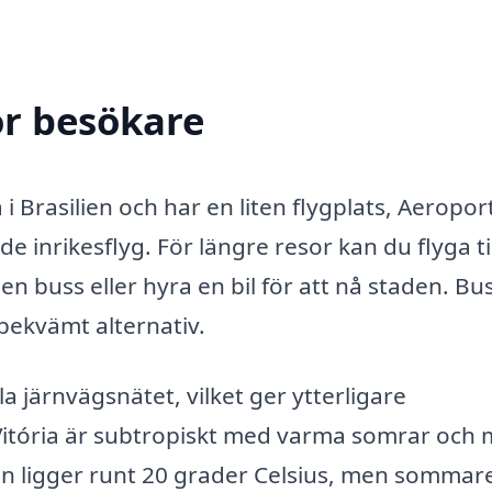
ör besökare
 i Brasilien och har en liten flygplats, Aeropor
 inrikesflyg. För längre resor kan du flyga til
 en buss eller hyra en bil för att nå staden. Bu
 bekvämt alternativ.
la järnvägsnätet, vilket ger ytterligare
 Vitória är subtropiskt med varma somrar och 
en ligger runt 20 grader Celsius, men sommar