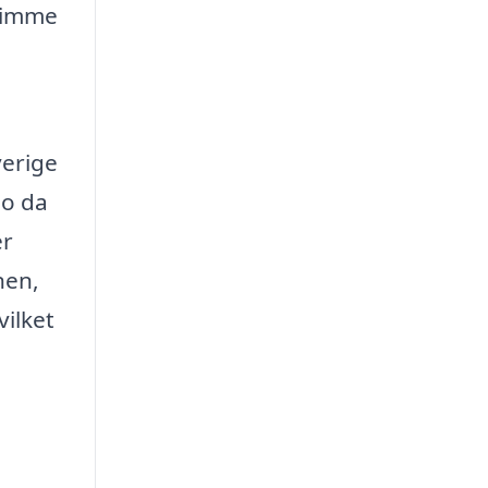
 timme
verige
ão da
er
nen,
vilket