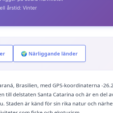
ll årstid: Vinter
er
🌍 Närliggande länder
Paraná, Brasilien, med GPS-koordinaterna -26.
 till delstaten Santa Catarina och är en del 
. Staden är känd för sin rika natur och närhet 
ktiviteter som fiske och ekoturism.