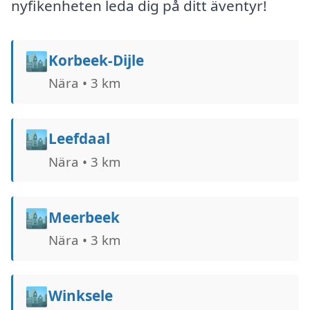
nyfikenheten leda dig på ditt äventyr!
🏙️
Korbeek-Dijle
Nära • 3 km
🏙️
Leefdaal
Nära • 3 km
🏙️
Meerbeek
Nära • 3 km
🏙️
Winksele