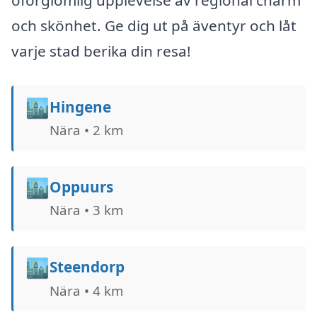
oförglömlig upplevelse av regional charm
och skönhet. Ge dig ut på äventyr och låt
varje stad berika din resa!
🏙️
Hingene
Nära • 2 km
🏙️
Oppuurs
Nära • 3 km
🏙️
Steendorp
Nära • 4 km