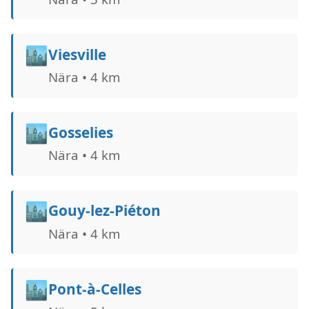
🏙️
Viesville
Nära • 4 km
🏙️
Gosselies
Nära • 4 km
🏙️
Gouy-lez-Piéton
Nära • 4 km
🏙️
Pont-à-Celles