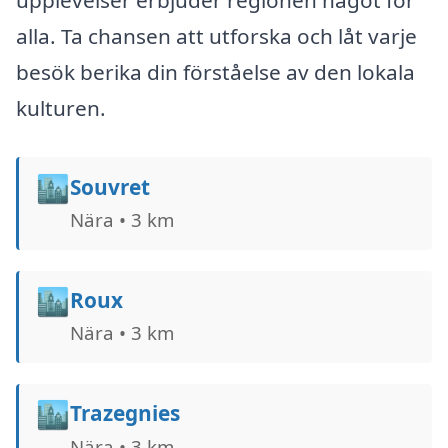
upplevelser erbjuder regionen något för
alla. Ta chansen att utforska och låt varje
besök berika din förståelse av den lokala
kulturen.
🏙️
Souvret
Nära • 3 km
🏙️
Roux
Nära • 3 km
🏙️
Trazegnies
Nära • 3 km