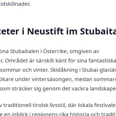
idskillnader.
eter i Neustift im Stubait
köna Stubaitalen i Österrike, omgiven av
 Området är särskilt känt för sina fantastisk
 sommar och vinter. Skidåkning i Stubai-glaciä
esökare under vintersäsongen, medan sommar
 som sträcker sig genom det vackra landskape
traditionell tirolsk livsstil, där lokala festival
en inblick i regionens rika historia och tradit