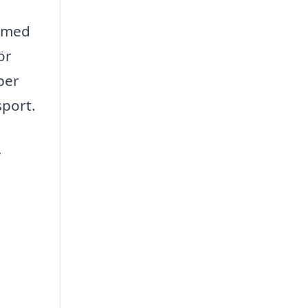
, med
ör
ber
sport.
,