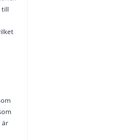
ill
ilket
 som
 som
t är