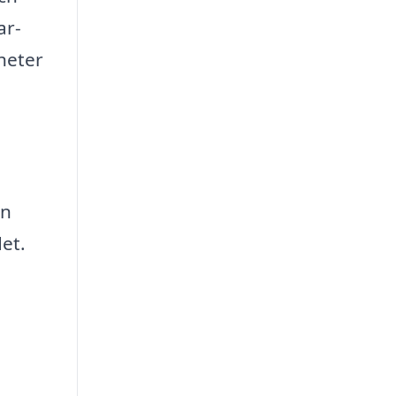
ar-
gheter
en
det.