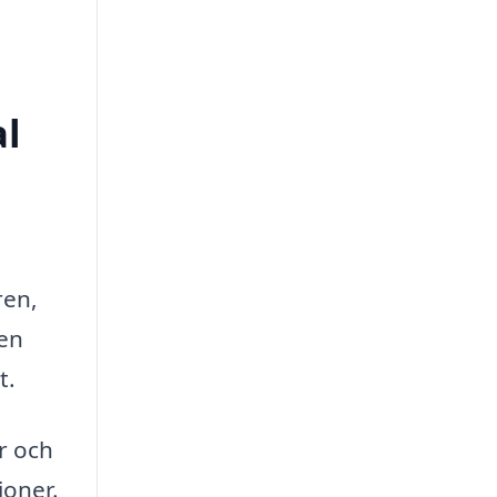
al
a
ren,
en
t.
er och
ioner.