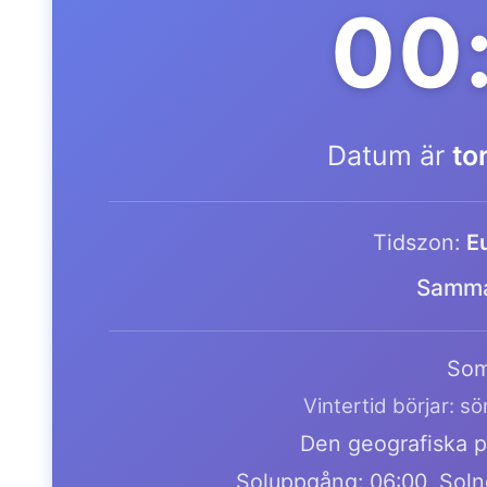
00
Datum är
to
Tidszon:
E
Samma
Som
Vintertid börjar: s
Den geografiska pl
Soluppgång: 06:00, Soln