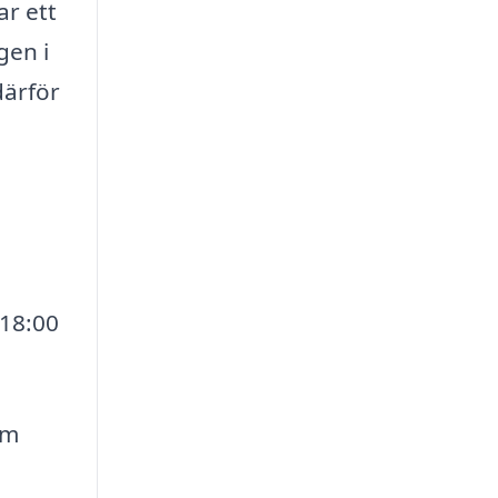
ar ett
gen i
därför
 18:00
im