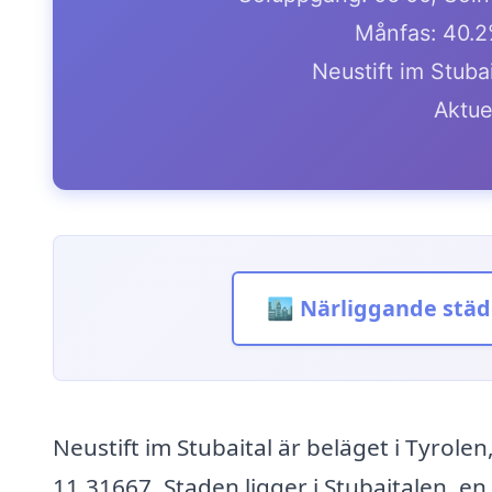
Månfas: 40.2
Neustift im Stubai
Aktue
🏙️ Närliggande städ
Neustift im Stubaital är beläget i Tyrol
11.31667. Staden ligger i Stubaitalen, e