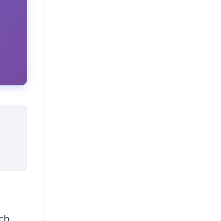
,
och