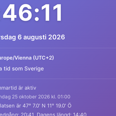
:46:11
rsdag 6 augusti 2026
urope/Vienna (UTC+2)
 tid som Sverige
martid är aktiv
öndag 25 oktober 2026 kl. 01:00
atsen är 47° 7.0' N 11° 19.0' Ö
edgång: 20:41, Dagens längd: 14:40