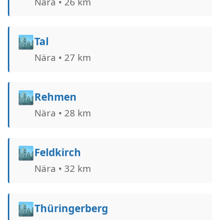
Nära • 26 km
🏙️
Tal
Nära • 27 km
🏙️
Rehmen
Nära • 28 km
🏙️
Feldkirch
Nära • 32 km
🏙️
Thüringerberg