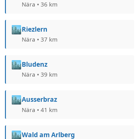
Nära • 36 km
🏙️
Riezlern
Nära • 37 km
🏙️
Bludenz
Nära • 39 km
🏙️
Ausserbraz
Nära • 41 km
🏙️
Wald am Arlberg