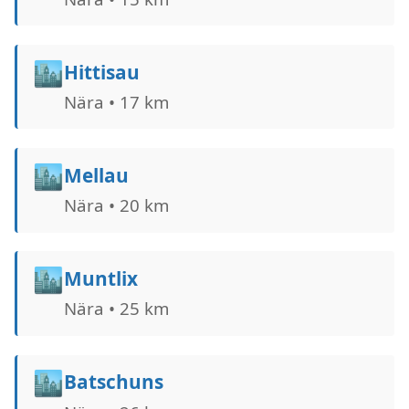
🏙️
Hittisau
Nära • 17 km
🏙️
Mellau
Nära • 20 km
🏙️
Muntlix
Nära • 25 km
🏙️
Batschuns