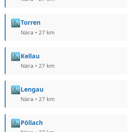
🏙️
Torren
Nära • 27 km
🏙️
Kellau
Nära • 27 km
🏙️
Lengau
Nära • 27 km
🏙️
Pöllach