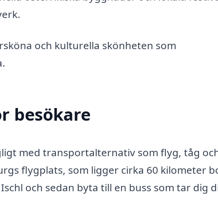
verk.
rsköna och kulturella skönheten som
a.
ör besökare
ngligt med transportalternativ som flyg, tåg oc
gs flygplats, som ligger cirka 60 kilometer b
 Ischl och sedan byta till en buss som tar dig d