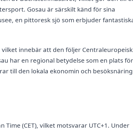
ersport. Gosau är särskilt känd för sina
see, en pittoresk sjö som erbjuder fantastisk
vilket innebär att den följer Centraleuropeisk
au har en regional betydelse som en plats fö
drar till den lokala ekonomin och besöksnärin
an Time (CET), vilket motsvarar UTC+1. Under