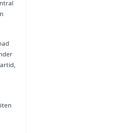
ntral
an
lnad
änder
artid,
öten