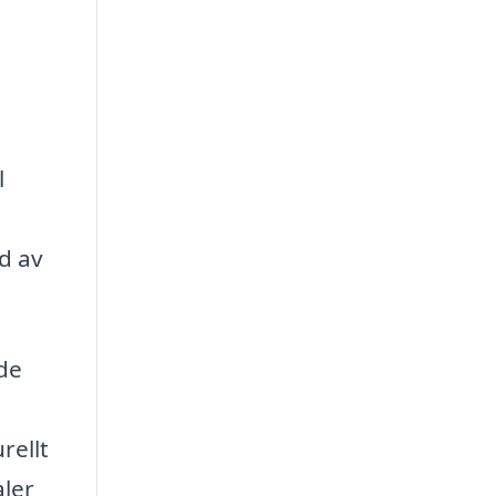
l
d av
de
rellt
aler