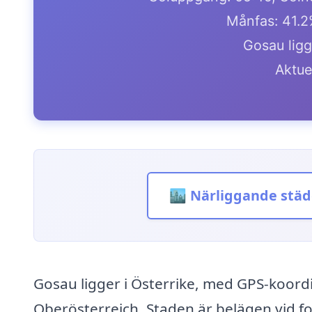
Månfas: 41.
Gosau ligg
Aktue
🏙️ Närliggande städ
Gosau ligger i Österrike, med GPS-koordi
Oberösterreich. Staden är belägen vid fot