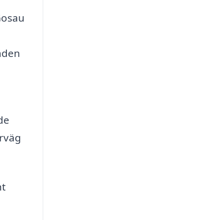
Gosau
anden
de
örväg
nt