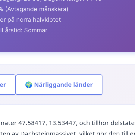
2% (Avtagande månskära)
er på norra halvklotet
ll årstid: Sommar
er
🌍 Närliggande länder
nater 47.58417, 13.53447, och tillhör delstat
en av Dachsteinmassivet, vilket gör den till e