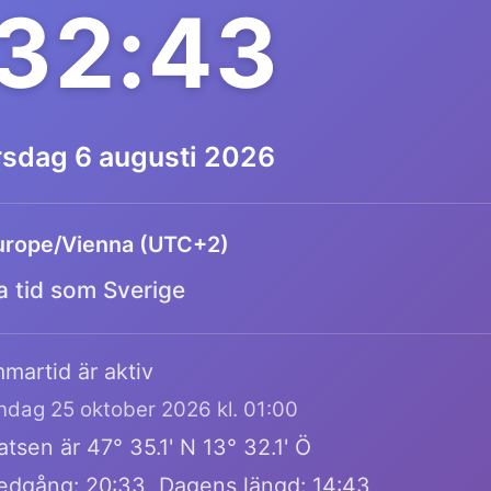
:32:43
rsdag 6 augusti 2026
urope/Vienna (UTC+2)
 tid som Sverige
martid är aktiv
öndag 25 oktober 2026 kl. 01:00
tsen är 47° 35.1' N 13° 32.1' Ö
edgång: 20:33, Dagens längd: 14:43