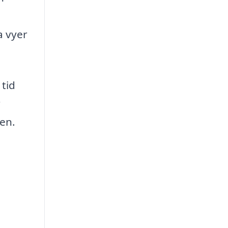
a vyer
 tid
r
gen.