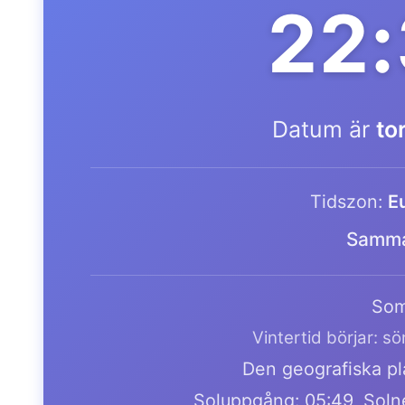
22
Datum är
to
Tidszon:
E
Samma
Som
Vintertid börjar: s
Den geografiska pla
Soluppgång: 05:49, Soln