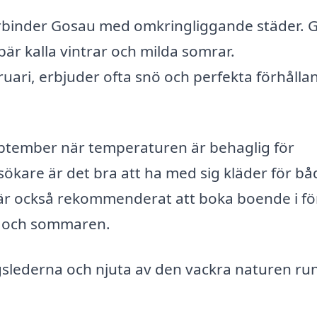
örbinder Gosau med omkringliggande städer. 
ebär kalla vintrar och milda somrar.
uari, erbjuder ofta snö och perfekta förhåll
eptember när temperaturen är behaglig för
ökare är det bra att ha med sig kläder för bå
 är också rekommenderat att boka boende i f
n och sommaren.
gslederna och njuta av den vackra naturen ru