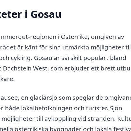
teter i Gosau
kammergut-regionen i Österrike, omgiven av
det är känt för sina utmärkta möjligheter til
g och cykling. Gosau är särskilt populärt bland
t Dachstein West, som erbjuder ett brett utbu
åkare.
sausee, en glaciärsjö som speglar de omgivan
r både lokalbefolkningen och turister. Sjön
möjligheter till avkoppling vid stranden. Kultu
nella österrikiska byggnader och lokala festiv