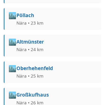
🏙️
Pöllach
Nära • 23 km
🏙️
Altmünster
Nära • 24 km
🏙️
Oberhehenfeld
Nära • 25 km
🏙️
Großkufhaus
Nära • 26 km