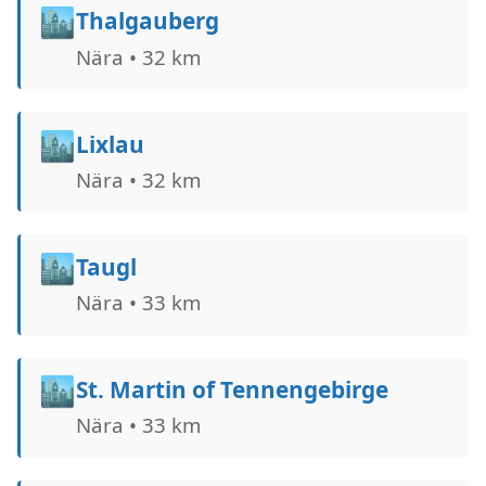
🏙️
Thalgauberg
Nära • 32 km
🏙️
Lixlau
Nära • 32 km
🏙️
Taugl
Nära • 33 km
🏙️
St. Martin of Tennengebirge
Nära • 33 km