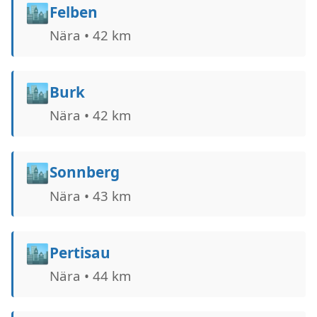
🏙️
Felben
Nära • 42 km
🏙️
Burk
Nära • 42 km
🏙️
Sonnberg
Nära • 43 km
🏙️
Pertisau
Nära • 44 km