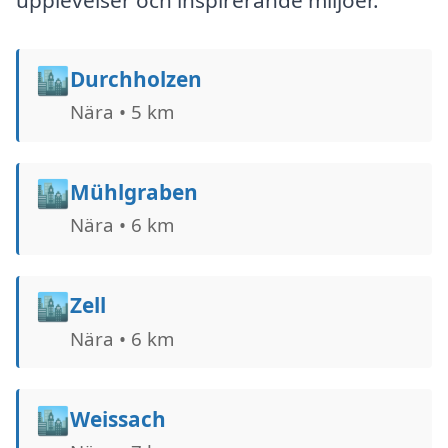
upplevelser och inspirerande miljöer.
🏙️
Durchholzen
Nära • 5 km
🏙️
Mühlgraben
Nära • 6 km
🏙️
Zell
Nära • 6 km
🏙️
Weissach