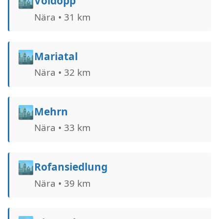
🏙️
Voldöpp
Nära • 31 km
🏙️
Mariatal
Nära • 32 km
🏙️
Mehrn
Nära • 33 km
🏙️
Rofansiedlung
Nära • 39 km