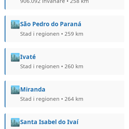
906.092 invånare • 258 km
🏙️
São Pedro do Paraná
Stad i regionen • 259 km
🏙️
Ivaté
Stad i regionen • 260 km
🏙️
Miranda
Stad i regionen • 264 km
🏙️
Santa Isabel do Ivaí