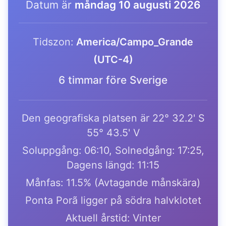
Datum är
måndag 10 augusti 2026
Tidszon:
America/Campo_Grande
(UTC-4)
6 timmar före Sverige
Den geografiska platsen är 22° 32.2' S
55° 43.5' V
Soluppgång: 06:10, Solnedgång: 17:25,
Dagens längd: 11:15
Månfas: 11.5% (Avtagande månskära)
Ponta Porã ligger på södra halvklotet
Aktuell årstid: Vinter