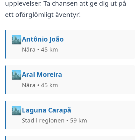
upplevelser. Ta chansen att ge dig ut på
ett oförglömligt äventyr!
🏙️
Antônio João
Nära • 45 km
🏙️
Aral Moreira
Nära • 45 km
🏙️
Laguna Carapã
Stad i regionen • 59 km