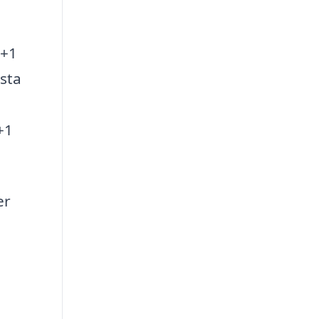
 +1
sta
+1
er