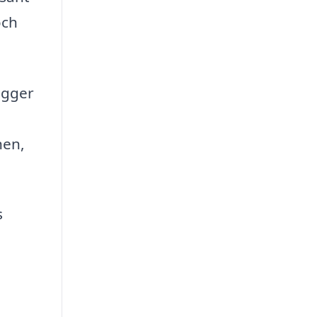
och
igger
nen,
s