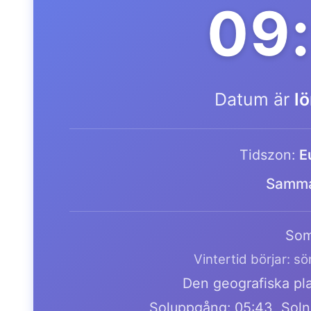
09
Datum är
l
Tidszon:
E
Samma
Som
Vintertid börjar: s
Den geografiska pla
Soluppgång: 05:43, Soln