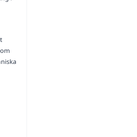
t
n om
aniska