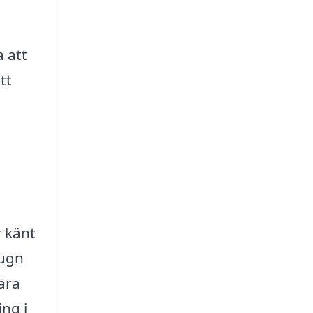
 att
tt
r känt
lugn
ära
ing i