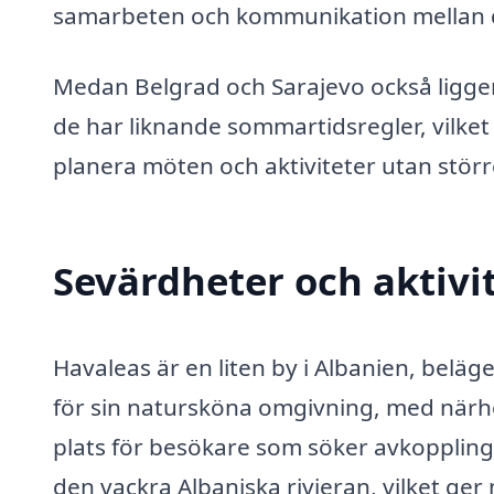
samarbeten och kommunikation mellan d
Medan Belgrad och Sarajevo också ligger 
de har liknande sommartidsregler, vilket 
planera möten och aktiviteter utan större
Sevärdheter och aktivi
Havaleas är en liten by i Albanien, belä
för sin natursköna omgivning, med närhet 
plats för besökare som söker avkoppling
den vackra Albaniska rivieran, vilket ger 