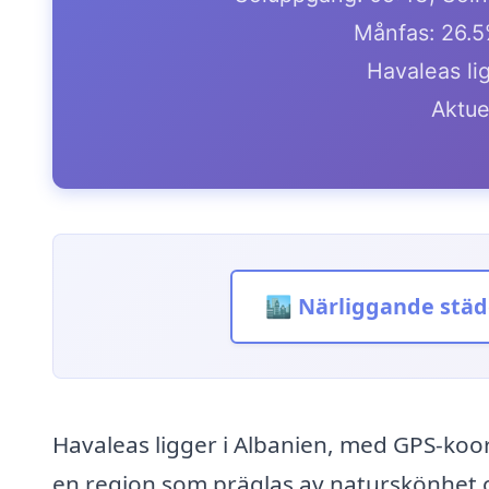
Månfas: 26.5
Havaleas lig
Aktue
🏙️ Närliggande städ
Havaleas ligger i Albanien, med GPS-koo
en region som präglas av naturskönhet oc