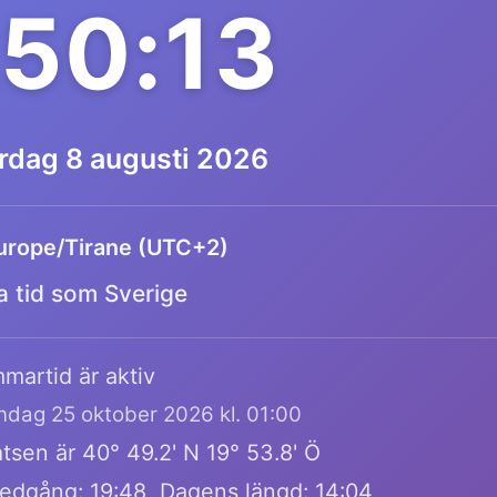
:50:13
ördag 8 augusti 2026
urope/Tirane (UTC+2)
 tid som Sverige
martid är aktiv
öndag 25 oktober 2026 kl. 01:00
tsen är 40° 49.2' N 19° 53.8' Ö
edgång: 19:48, Dagens längd: 14:04