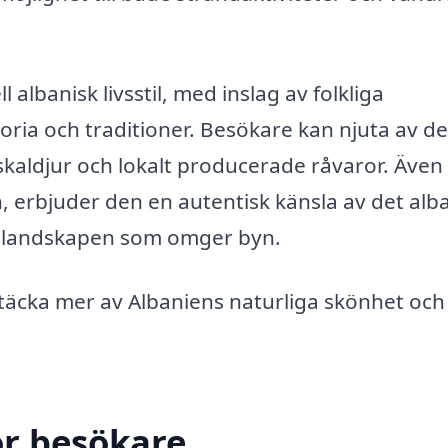
 albanisk livsstil, med inslag av folkliga
ria och traditioner. Besökare kan njuta av de
 skaldjur och lokalt producerade råvaror. Äve
n, erbjuder den en autentisk känsla av det alb
ra landskapen som omger byn.
ptäcka mer av Albaniens naturliga skönhet och
ör besökare