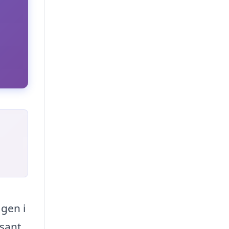
gen i
ssant