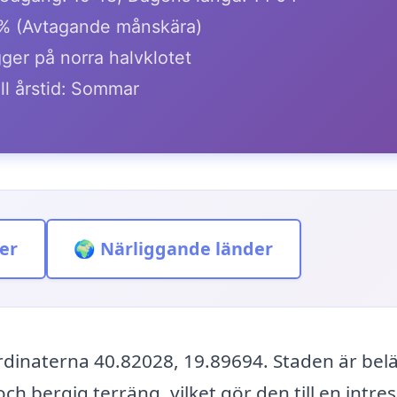
% (Avtagande månskära)
ger på norra halvklotet
ll årstid: Sommar
er
🌍 Närliggande länder
rdinaterna 40.82028, 19.89694. Staden är belä
h bergig terräng, vilket gör den till en intre