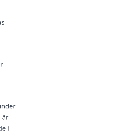
as
er
.
under
 är
e i