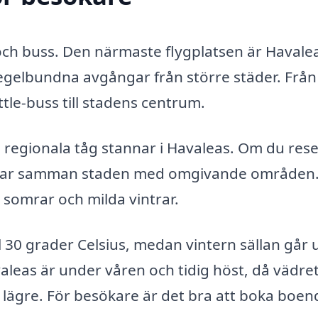
g och buss. Den närmaste flygplatsen är Havale
regelbundna avgångar från större städer. Från
ttle-buss till stadens centrum.
a regionala tåg stannar i Havaleas. Om du res
opplar samman staden med omgivande områden
 somrar och milda vintrar.
30 grader Celsius, medan vintern sällan går 
aleas är under våren och tidig höst, då vädret
lägre. För besökare är det bra att boka boend