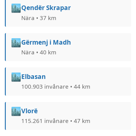
🏙️
Qendër Skrapar
Nära • 37 km
🏙️
Gërmenj i Madh
Nära • 40 km
🏙️
Elbasan
100.903 invånare • 44 km
🏙️
Vlorë
115.261 invånare • 47 km