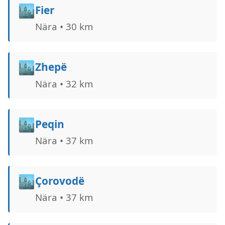
🏙️
Fier
Nära • 30 km
🏙️
Zhepë
Nära • 32 km
🏙️
Peqin
Nära • 37 km
🏙️
Çorovodë
Nära • 37 km