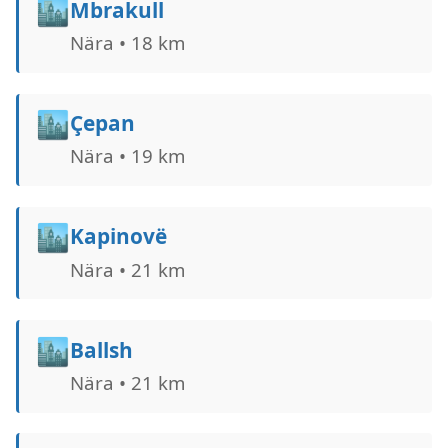
🏙️
Mbrakull
Nära • 18 km
🏙️
Çepan
Nära • 19 km
🏙️
Kapinovë
Nära • 21 km
🏙️
Ballsh
Nära • 21 km