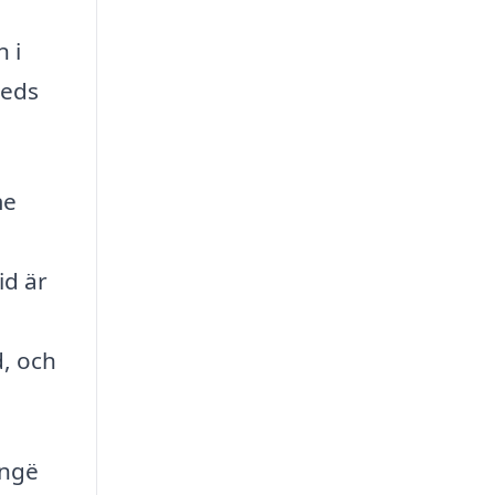
 i
leds
me
id är
d, och
ingë