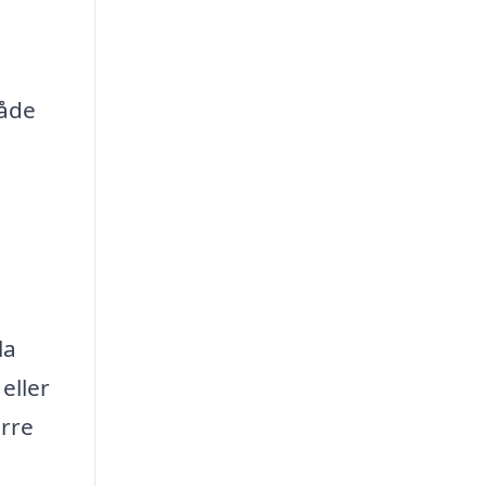
både
la
eller
örre