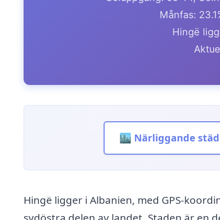
Månfas: 23.
Hingë ligg
Aktue
🏙️ Närliggande städ
Hingë ligger i Albanien, med GPS-koordin
sydöstra delen av landet. Staden är en d