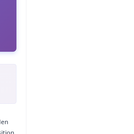
den
ition