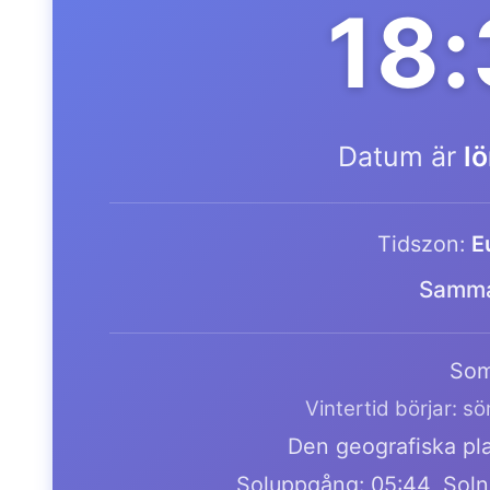
18
Datum är
l
Tidszon:
E
Samma
Som
Vintertid börjar: s
Den geografiska pla
Soluppgång: 05:44, Soln