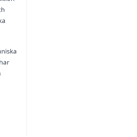
ch
ka
aniska
 har
n