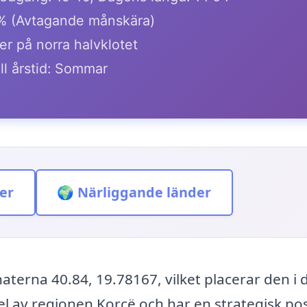
1% (Avtagande månskära)
er på norra halvklotet
ll årstid: Sommar
er
🌍 Närliggande länder
aterna 40.84, 19.78167, vilket placerar den i 
el av regionen Korçë och har en strategisk pos