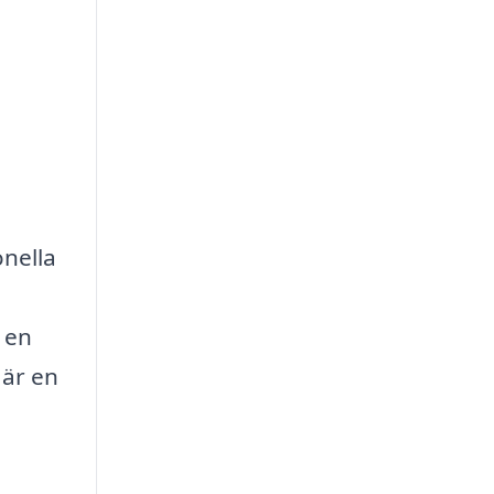
onella
r en
 är en