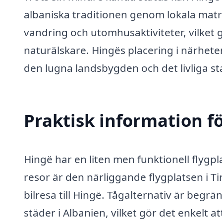
albaniska traditionen genom lokala matr
vandring och utomhusaktiviteter, vilket gö
naturälskare. Hingës placering i närhete
den lugna landsbygden och det livliga st
Praktisk information f
Hingë har en liten men funktionell flygpl
resor är den närliggande flygplatsen i Tir
bilresa till Hingë. Tågalternativ är begr
städer i Albanien, vilket gör det enkelt a