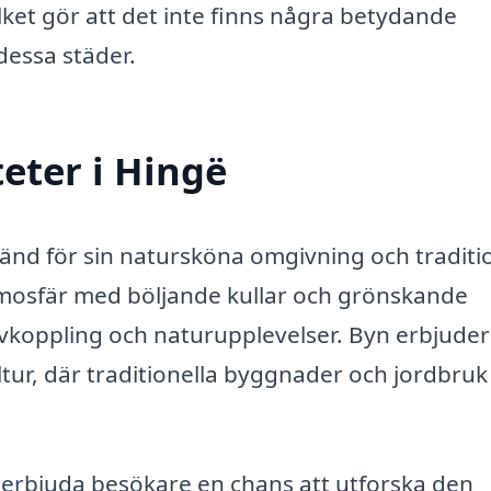
ket gör att det inte finns några betydande
 dessa städer.
eter i Hingë
 känd för sin natursköna omgivning och traditi
 atmosfär med böljande kullar och grönskande
r avkoppling och naturupplevelser. Byn erbjude
ltur, där traditionella byggnader och jordbruk
 erbjuda besökare en chans att utforska den