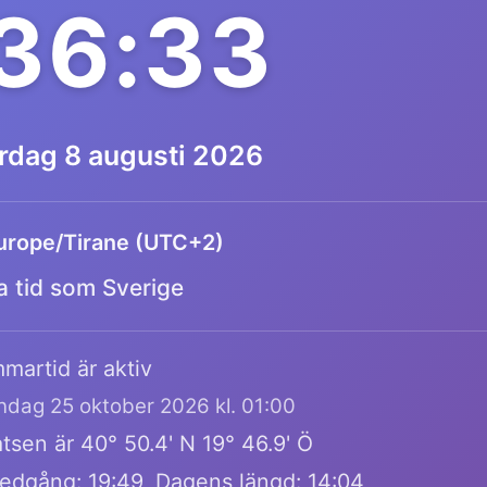
:36:33
ördag 8 augusti 2026
urope/Tirane (UTC+2)
 tid som Sverige
martid är aktiv
öndag 25 oktober 2026 kl. 01:00
tsen är 40° 50.4' N 19° 46.9' Ö
edgång: 19:49, Dagens längd: 14:04