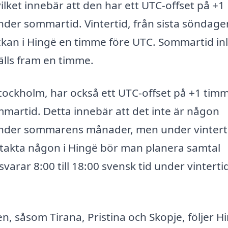
ilket innebär att den har ett UTC-offset på +1
er sommartid. Vintertid, från sista söndagen
lockan i Hingë en timme före UTC. Sommartid in
älls fram en timme.
Stockholm, har också ett UTC-offset på +1 tim
martid. Detta innebär att det inte är någon
 under sommarens månader, men under vintert
ntakta någon i Hingë bör man planera samtal
svarar 8:00 till 18:00 svensk tid under vinterti
n, såsom Tirana, Pristina och Skopje, följer H