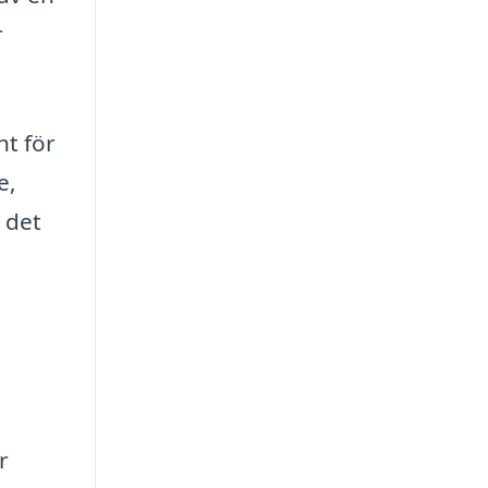
r
nt för
e,
 det
r