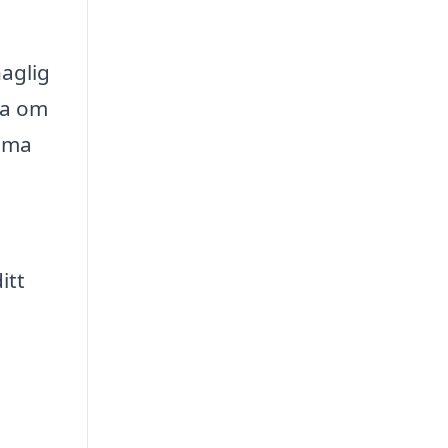
aglig
na om
väma
itt