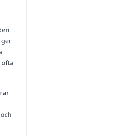
aden
 ger
a
 ofta
drar
 och