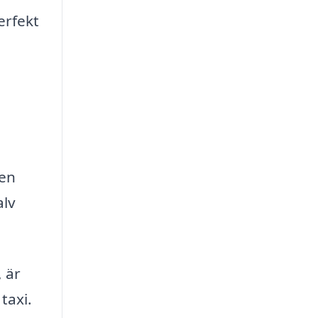
erfekt
Den
alv
 är
taxi.