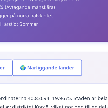
% (Avtagande månskära)
gger på norra halvklotet
ll årstid: Sommar
er
🌍 Närliggande länder
ordinaterna 40.83694, 19.9675. Staden är belä
 av distriktet Korçë, vilket gör den till en del