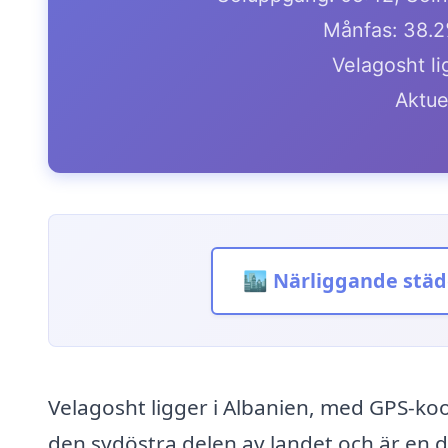
Månfas: 38.2
Velagosht li
Aktue
🏙️ Närliggande städ
Velagosht ligger i Albanien, med GPS-ko
den sydöstra delen av landet och är en del