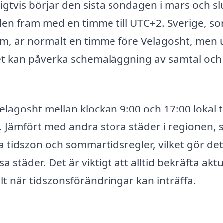
gtvis börjar den sista söndagen i mars och sl
iden fram med en timme till UTC+2. Sverige, s
lm, är normalt en timme före Velagosht, men
ket kan påverka schemaläggning av samtal och
elagosht mellan klockan 9:00 och 17:00 lokal t
het. Jämfört med andra stora städer i regionen,
 tidszon och sommartidsregler, vilket gör det
städer. Det är viktigt att alltid bekräfta aktue
lt när tidszonsförändringar kan inträffa.