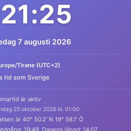
:21:25
redag 7 augusti 2026
urope/Tirane (UTC+2)
 tid som Sverige
martid är aktiv
öndag 25 oktober 2026 kl. 01:00
tsen är 40° 50.2' N 19° 58.1' Ö
edgång: 19:49, Dagens längd: 14:07