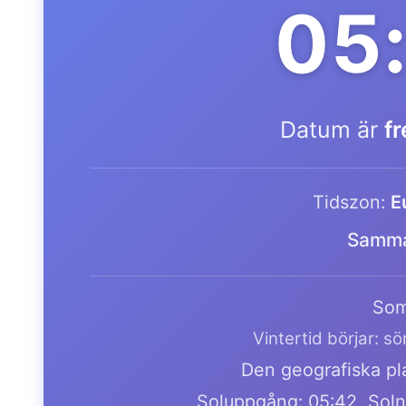
05
Datum är
f
Tidszon:
E
Samma
Som
Vintertid börjar: s
Den geografiska pla
Soluppgång: 05:42, Soln