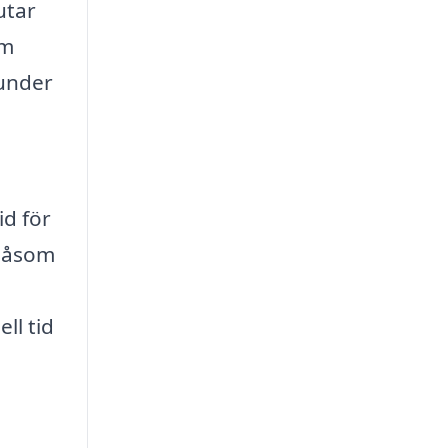
utar
om
 under
id för
 såsom
ll tid