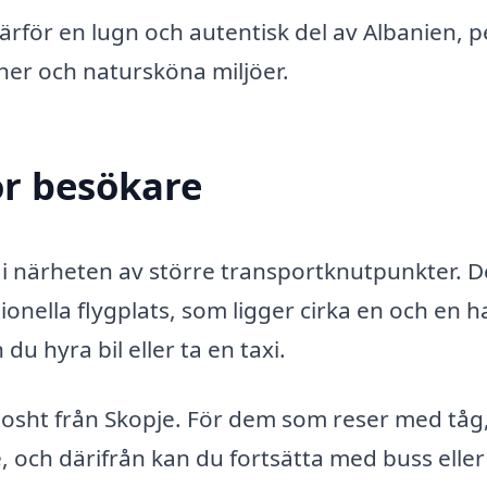
rför en lugn och autentisk del av Albanien, p
oner och natursköna miljöer.
ör besökare
 i närheten av större transportknutpunkter. 
onella flygplats, som ligger cirka en och en h
du hyra bil eller ta en taxi.
agosht från Skopje. För dem som reser med tåg,
 och därifrån kan du fortsätta med buss eller 