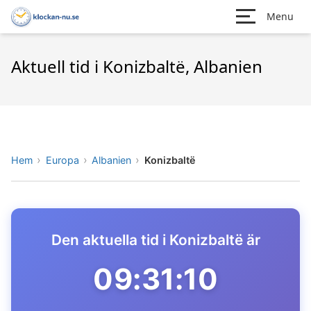
Menu
Aktuell tid i Konizbaltë, Albanien
Hem
Europa
Albanien
Konizbaltë
Den aktuella tid i Konizbaltë är
09:31:10