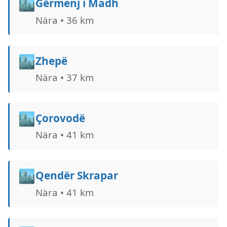
🏙️
Gërmenj i Madh
Nära • 36 km
🏙️
Zhepë
Nära • 37 km
🏙️
Çorovodë
Nära • 41 km
🏙️
Qendër Skrapar
Nära • 41 km