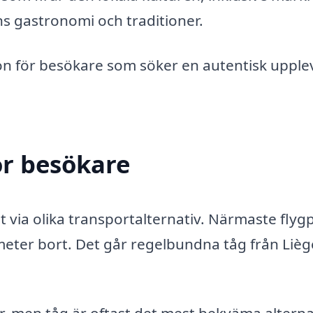
ns gastronomi och traditioner.
ion för besökare som söker en autentisk upple
ör besökare
igt via olika transportalternativ. Närmaste flyg
meter bort. Det går regelbundna tåg från Liège 