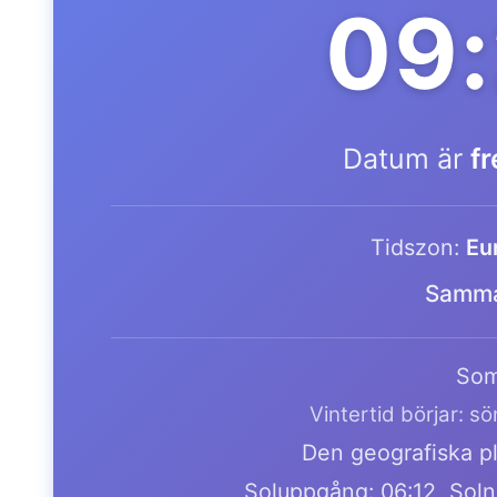
09:
Datum är
f
Tidszon:
Eu
Samma
Som
Vintertid börjar: s
Den geografiska pl
Soluppgång: 06:12, Soln