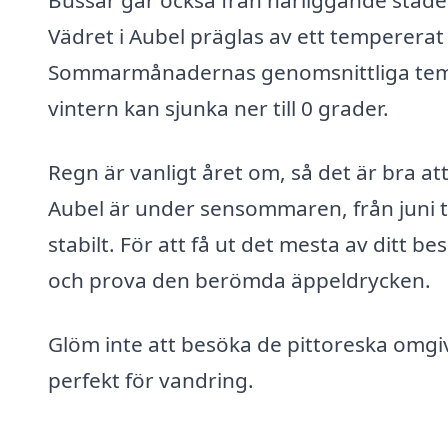
Bussar går också från närliggande städer
Vädret i Aubel präglas av ett tempererat
Sommarmånadernas genomsnittliga tempe
vintern kan sjunka ner till 0 grader.
Regn är vanligt året om, så det är bra at
Aubel är under sensommaren, från juni t
stabilt. För att få ut det mesta av ditt b
och prova den berömda äppeldrycken.
Glöm inte att besöka de pittoreska omg
perfekt för vandring.