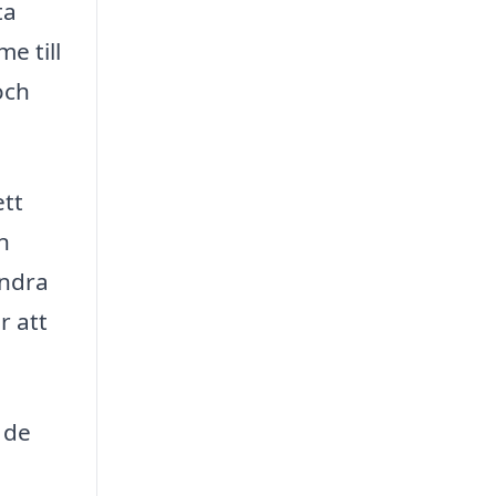
ta
e till
och
ett
n
andra
r att
 de