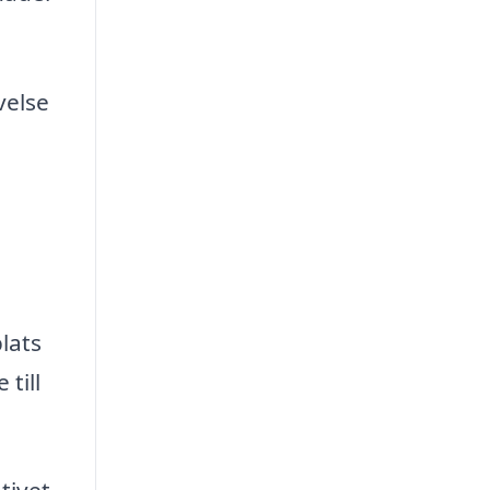
velse
plats
till