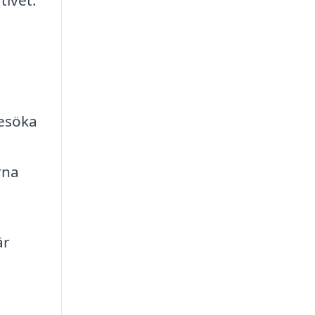
tivet.
besöka
rna
är