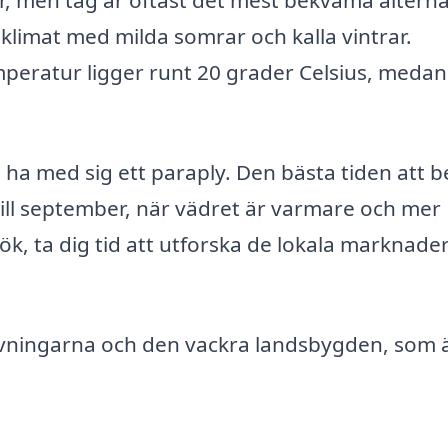
, men tåg är oftast det mest bekväma alterna
 klimat med milda somrar och kalla vintrar.
ratur ligger runt 20 grader Celsius, medan
t ha med sig ett paraply. Den bästa tiden att 
ill september, när vädret är varmare och mer
esök, ta dig tid att utforska de lokala marknade
ivningarna och den vackra landsbygden, som 