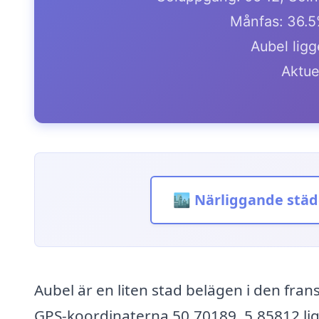
Månfas: 36.5
Aubel ligg
Aktue
🏙️ Närliggande städ
Aubel är en liten stad belägen i den fran
GPS-koordinaterna 50.70189, 5.85812 ligg