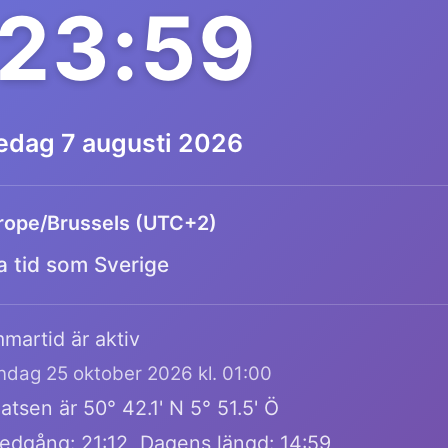
23:59
redag 7 augusti 2026
rope/Brussels (UTC+2)
 tid som Sverige
martid är aktiv
öndag 25 oktober 2026 kl. 01:00
atsen är 50° 42.1' N 5° 51.5' Ö
edgång: 21:12, Dagens längd: 14:59