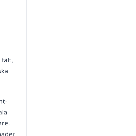
fält,
ska
nt-
ala
are.
nader