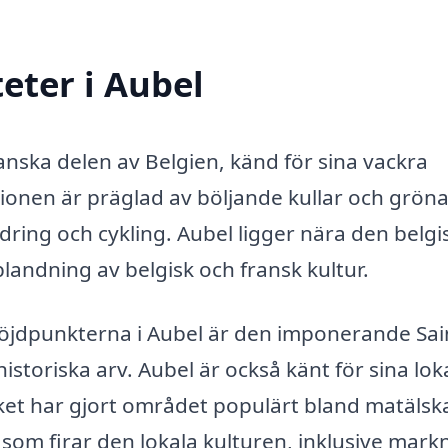
eter i Aubel
anska delen av Belgien, känd för sina vackra
onen är präglad av böljande kullar och gröna 
vandring och cykling. Aubel ligger nära den belgi
 blandning av belgisk och fransk kultur.
höjdpunkterna i Aubel är den imponerande Sai
storiska arv. Aubel är också känt för sina lok
vilket har gjort området populärt bland matälsk
om firar den lokala kulturen, inklusive mark