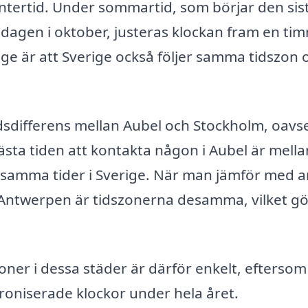
intertid. Under sommartid, som börjar den sis
dagen i oktober, justeras klockan fram en timm
ge är att Sverige också följer samma tidszon 
idsdifferens mellan Aubel och Stockholm, oavs
ästa tiden att kontakta någon i Aubel är mella
ar samma tider i Sverige. När man jämför med 
 Antwerpen är tidszonerna desamma, vilket gö
ner i dessa städer är därför enkelt, eftersom
kroniserade klockor under hela året.