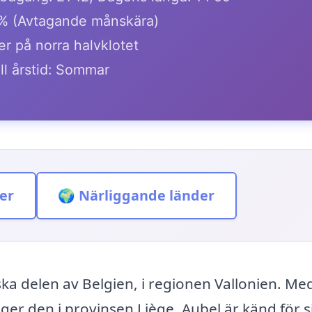
% (Avtagande månskära)
er på norra halvklotet
ll årstid: Sommar
er
🌍 Närliggande länder
ska delen av Belgien, i regionen Vallonien. Me
er den i provinsen Liège. Aubel är känd för s