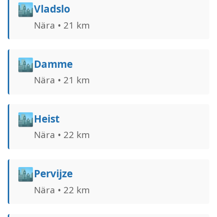
🏙️
Vladslo
Nära • 21 km
🏙️
Damme
Nära • 21 km
🏙️
Heist
Nära • 22 km
🏙️
Pervijze
Nära • 22 km