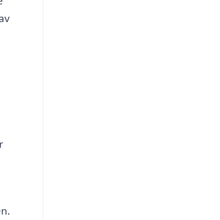
e
 av
r
d
en.