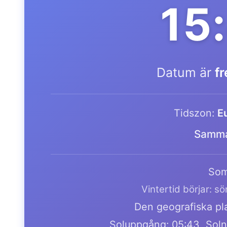
15
Datum är
f
Tidszon:
E
Samma
Som
Vintertid börjar: s
Den geografiska pla
Soluppgång: 05:43, Soln