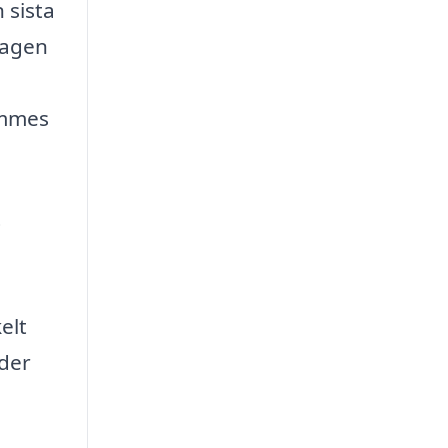
 sista
dagen
timmes
t
elt
äder