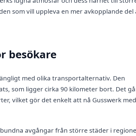
werks lugna atmosfär och dess närhet till störr
ör den som vill uppleva en mer avkopplande del
ör besökare
lgängligt med olika transportalternativ. Den
ts, som ligger cirka 90 kilometer bort. Det gå
rter, vilket gör det enkelt att nå Gusswerk me
lbundna avgångar från större städer i region