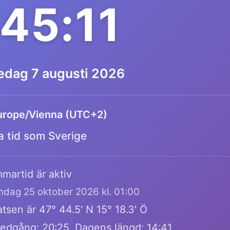
:45:11
redag 7 augusti 2026
urope/Vienna (UTC+2)
 tid som Sverige
martid är aktiv
öndag 25 oktober 2026 kl. 01:00
tsen är 47° 44.5' N 15° 18.3' Ö
edgång: 20:25, Dagens längd: 14:41