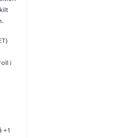
ilt
n.
ET)
ll i
å +1