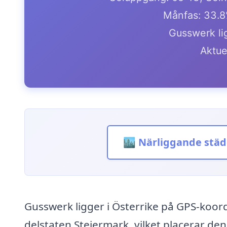
Månfas: 33.8
Gusswerk lig
Aktue
🏙️ Närliggande städ
Gusswerk ligger i Österrike på GPS-koor
delstaten Steiermark, vilket placerar den