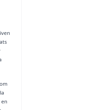
given
ats
v
a
som
la
e en