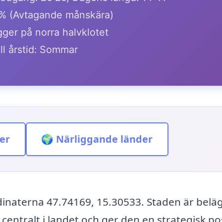
% (Avtagande månskära)
ger på norra halvklotet
ll årstid: Sommar
er
🌍 Närliggande länder
dinaterna 47.74169, 15.30533. Staden är beläg
 centralt i landet och ger den en strategisk po