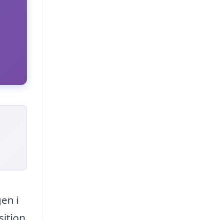
en i
sition