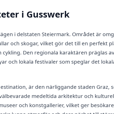
teter i Gusswerk
belägen i delstaten Steiermark. Området är om
r och skogar, vilket gör det till en perfekt pl
 cykling. Den regionala karaktären präglas a
yar och lokala festivaler som speglar det lokal
destination, är den närliggande staden Graz, 
 välbevarade medeltida arkitektur och kulturel
museer och konstgallerier, vilket ger besökar