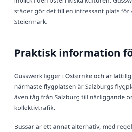
inblick i den österrikiska kulturen. Guss
städer gör det till en intressant plats f
Steiermark.
Praktisk information f
Gusswerk ligger i Österrike och är lättil
närmaste flygplatsen är Salzburgs flygpla
även tåg från Salzburg till närliggande o
kollektivtrafik.
Bussar är ett annat alternativ, med rege