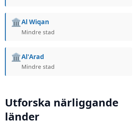
🏛️
Al Wiqan
Mindre stad
🏛️
Al'Arad
Mindre stad
Utforska närliggande
länder