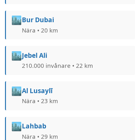
🏙️
Bur Dubai
Nära • 20 km
🏙️
Jebel Ali
210.000 invånare • 22 km
🏙️
Al Lusaylī
Nära • 23 km
🏙️
Lahbab
Nära • 29 km