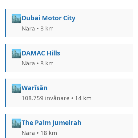
🏙️
Dubai Motor City
Nära • 8 km
🏙️
DAMAC Hills
Nära • 8 km
🏙️
Warīsān
108.759 invånare • 14 km
🏙️
The Palm Jumeirah
Nära • 18 km