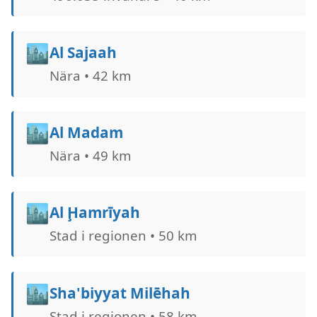
🏙️
Al Sajaah
Nära • 42 km
🏙️
Al Madam
Nära • 49 km
🏙️
Al Ḩamrīyah
Stad i regionen • 50 km
🏙️
Sha'biyyat Milе̄hah
Stad i regionen • 58 km