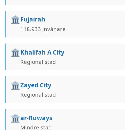
🏛️
Fujairah
118.933 invånare
🏛️
Khalifah A City
Regional stad
🏛️
Zayed City
Regional stad
🏛️
ar-Ruways
Mindre stad