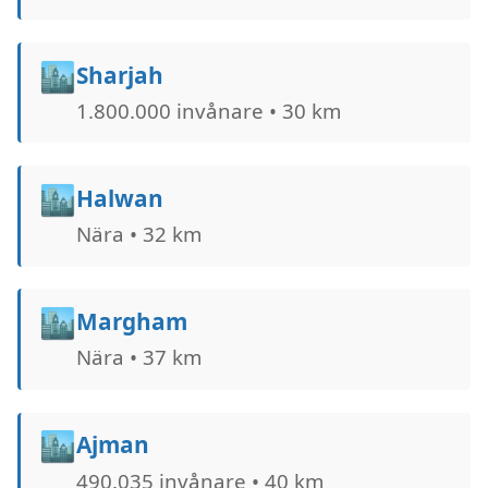
🏙️
Sharjah
1.800.000 invånare • 30 km
🏙️
Halwan
Nära • 32 km
🏙️
Margham
Nära • 37 km
🏙️
Ajman
490.035 invånare • 40 km