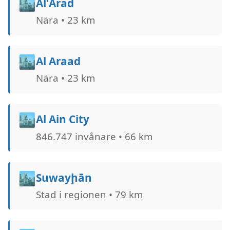
🏙️
Al'Arad
Nära • 23 km
🏙️
Al Araad
Nära • 23 km
🏙️
Al Ain City
846.747 invånare • 66 km
🏙️
Suwayḩān
Stad i regionen • 79 km