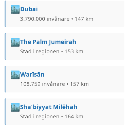
🏙️
Dubai
3.790.000 invånare • 147 km
🏙️
The Palm Jumeirah
Stad i regionen • 153 km
🏙️
Warīsān
108.759 invånare • 157 km
🏙️
Sha'biyyat Milе̄hah
Stad i regionen • 164 km