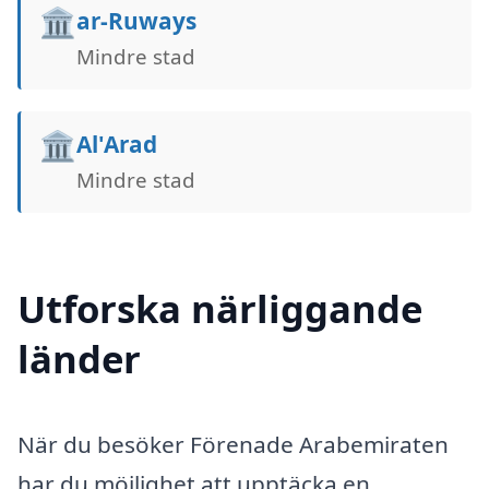
🏛️
ar-Ruways
Mindre stad
🏛️
Al'Arad
Mindre stad
Utforska närliggande
länder
När du besöker Förenade Arabemiraten
har du möjlighet att upptäcka en