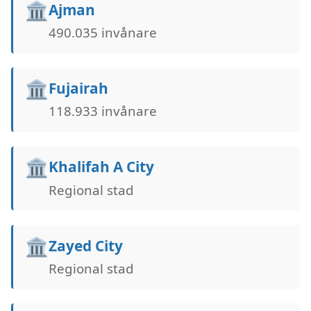
🏛️
Ajman
490.035 invånare
🏛️
Fujairah
118.933 invånare
🏛️
Khalifah A City
Regional stad
🏛️
Zayed City
Regional stad