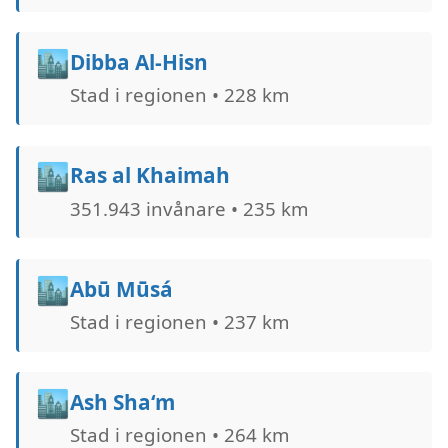
🏙️
Dibba Al-Hisn
Stad i regionen • 228 km
🏙️
Ras al Khaimah
351.943 invånare • 235 km
🏙️
Abū Mūsá
Stad i regionen • 237 km
🏙️
Ash Sha‘m
Stad i regionen • 264 km