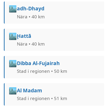
🏙️
adh-Dhayd
Nära • 40 km
🏙️
Ḩattā
Nära • 40 km
🏙️
Dibba Al-Fujairah
Stad i regionen • 50 km
🏙️
Al Madam
Stad i regionen • 51 km