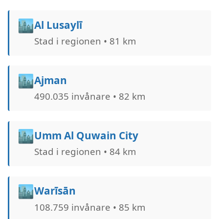
🏙️
Al Lusaylī
Stad i regionen • 81 km
🏙️
Ajman
490.035 invånare • 82 km
🏙️
Umm Al Quwain City
Stad i regionen • 84 km
🏙️
Warīsān
108.759 invånare • 85 km