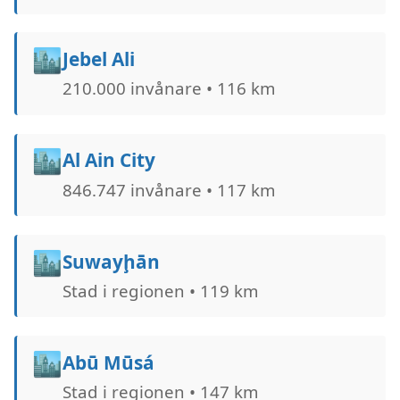
🏙️
Jebel Ali
210.000 invånare • 116 km
🏙️
Al Ain City
846.747 invånare • 117 km
🏙️
Suwayḩān
Stad i regionen • 119 km
🏙️
Abū Mūsá
Stad i regionen • 147 km