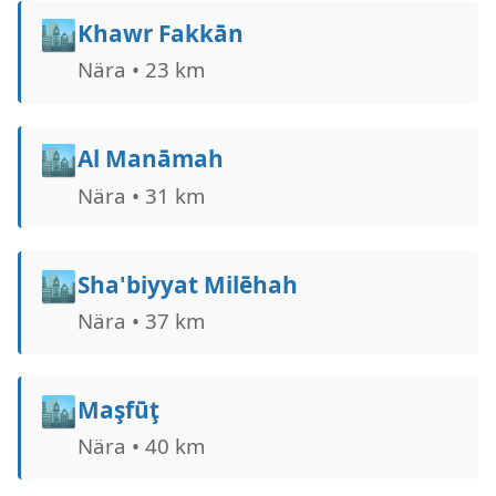
🏙️
Khawr Fakkān
Nära • 23 km
🏙️
Al Manāmah
Nära • 31 km
🏙️
Sha'biyyat Milе̄hah
Nära • 37 km
🏙️
Maşfūţ
Nära • 40 km