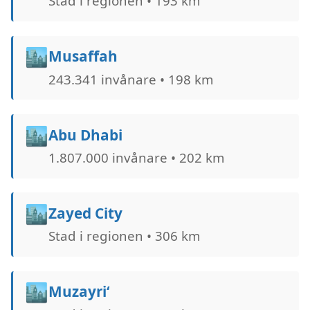
Stad i regionen • 193 km
🏙️
Musaffah
243.341 invånare • 198 km
🏙️
Abu Dhabi
1.807.000 invånare • 202 km
🏙️
Zayed City
Stad i regionen • 306 km
🏙️
Muzayri‘