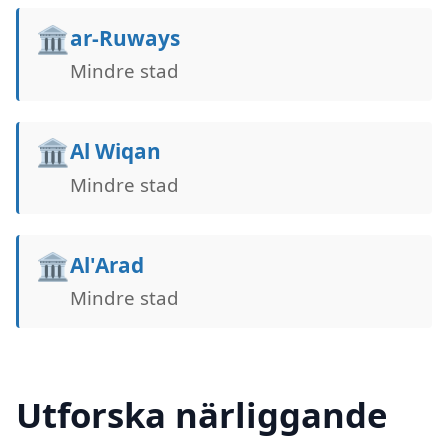
🏛️
ar-Ruways
Mindre stad
🏛️
Al Wiqan
Mindre stad
🏛️
Al'Arad
Mindre stad
Utforska närliggande