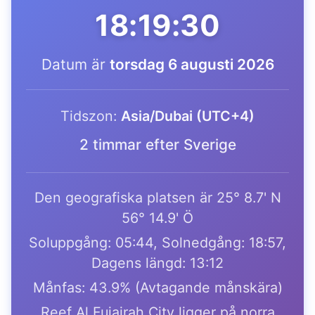
18:19:30
Datum är
torsdag 6 augusti 2026
Tidszon:
Asia/Dubai (UTC+4)
2 timmar efter Sverige
Den geografiska platsen är 25° 8.7' N
56° 14.9' Ö
Soluppgång: 05:44, Solnedgång: 18:57,
Dagens längd: 13:12
Månfas: 43.9% (Avtagande månskära)
Reef Al Fujairah City ligger på norra