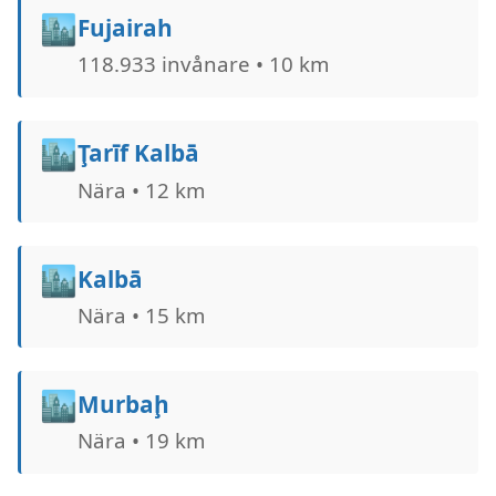
🏙️
Fujairah
118.933 invånare • 10 km
🏙️
Ţarīf Kalbā
Nära • 12 km
🏙️
Kalbā
Nära • 15 km
🏙️
Murbaḩ
Nära • 19 km