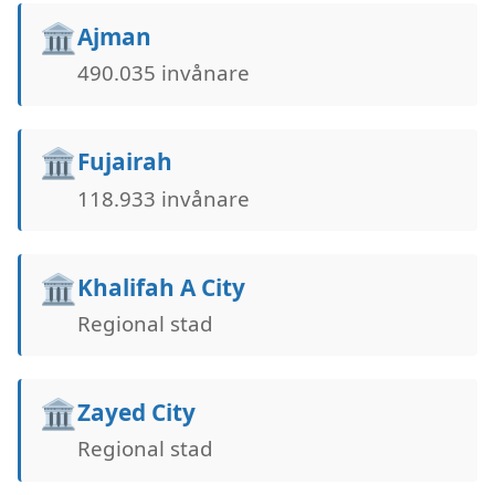
🏛️
Ajman
490.035 invånare
🏛️
Fujairah
118.933 invånare
🏛️
Khalifah A City
Regional stad
🏛️
Zayed City
Regional stad