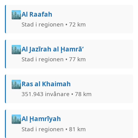
🏙️
Al Raafah
Stad i regionen • 72 km
🏙️
Al Jazīrah al Ḩamrā’
Stad i regionen • 77 km
🏙️
Ras al Khaimah
351.943 invånare • 78 km
🏙️
Al Ḩamrīyah
Stad i regionen • 81 km