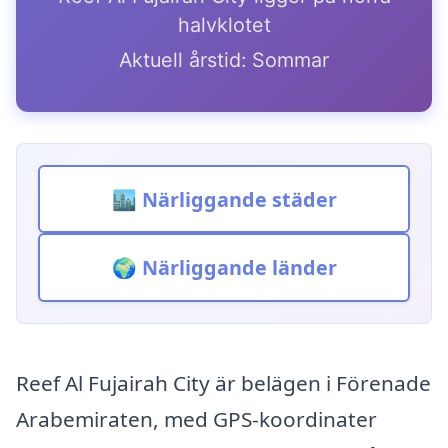
halvklotet
Aktuell årstid: Sommar
🏙️ Närliggande städer
🌍 Närliggande länder
Reef Al Fujairah City är belägen i Förenade
Arabemiraten, med GPS-koordinater