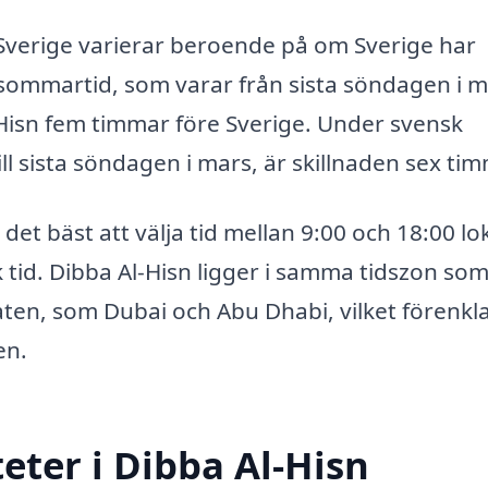
h Sverige varierar beroende på om Sverige har
 sommartid, som varar från sista söndagen i 
l-Hisn fem timmar före Sverige. Under svensk
ill sista söndagen i mars, är skillnaden sex tim
det bäst att välja tid mellan 9:00 och 18:00 lo
sk tid. Dibba Al-Hisn ligger i samma tidszon so
ten, som Dubai och Abu Dhabi, vilket förenkl
en.
eter i Dibba Al-Hisn