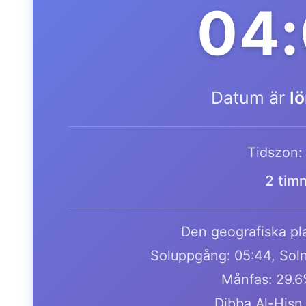
04:
Datum är
l
Tidszon:
2 tim
Den geografiska pla
Soluppgång: 05:44, Soln
Månfas: 29.6
Dibba Al-Hisn 