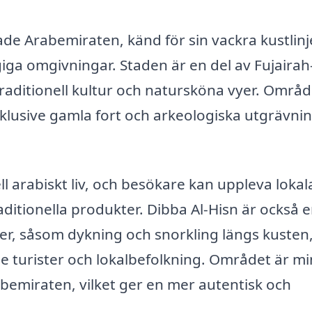
ade Arabemiraten, känd för sin vackra kustlinj
iga omgivningar. Staden är en del av Fujairah
raditionell kultur och natursköna vyer. Områd
 inklusive gamla fort och arkeologiska utgrävni
ll arabiskt liv, och besökare kan uppleva lokal
itionella produkter. Dibba Al-Hisn är också 
er, såsom dykning och snorkling längs kusten
både turister och lokalbefolkning. Området är m
emiraten, vilket ger en mer autentisk och