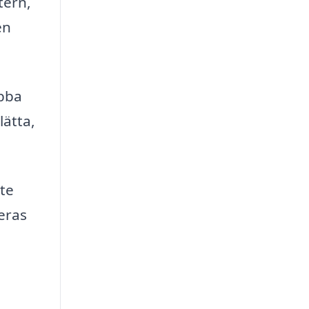
tern,
en
ibba
lätta,
ite
eras