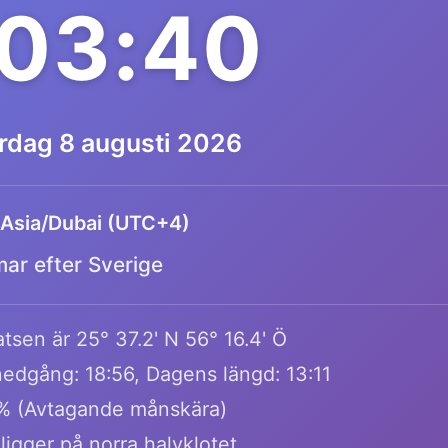
03:40
ördag 8 augusti 2026
Asia/Dubai (UTC+4)
mar efter Sverige
tsen är 25° 37.2' N 56° 16.4' Ö
edgång: 18:56, Dagens längd: 13:11
% (Avtagande månskära)
ligger på norra halvklotet