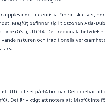
n uppleva det autentiska Emiratiska livet, bo
det. Maşfūţ befinner sig i tidszonen Asia/Dub
ard Time (GST), UTC+4. Den regionala betydelse
mgivande naturen och traditionella verksamhete
a arv.
 ett UTC-offset på +4 timmar. Det innebär att
ūṭ. Det är viktigt att notera att Maşfūṭ inte fö