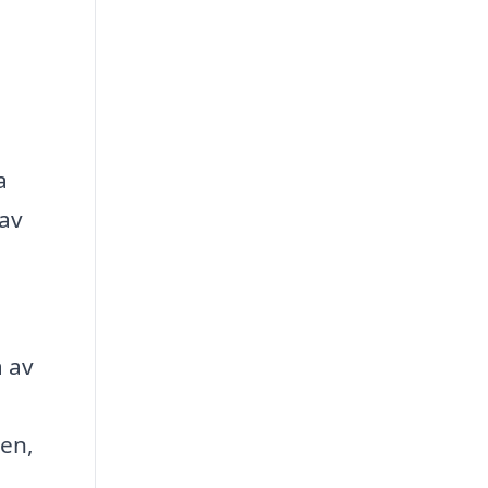
a
 av
a av
ten,