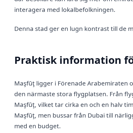
interagera med lokalbefolkningen.
Denna stad ger en lugn kontrast till de
Praktisk information f
Maşfūţ ligger i Förenade Arabemiraten oc
den närmaste stora flygplatsen. Från flygp
Maşfūţ, vilket tar cirka en och en halv ti
Maşfūţ, men bussar från Dubai till närli
med en budget.