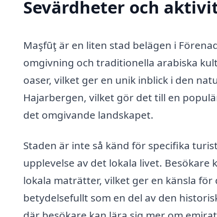
Sevärdheter och aktivit
Maşfūţ är en liten stad belägen i Fören
omgivning och traditionella arabiska ku
oaser, vilket ger en unik inblick i den na
Hajarbergen, vilket gör det till en popu
det omgivande landskapet.
Staden är inte så känd för specifika turi
upplevelse av det lokala livet. Besökare
lokala maträtter, vilket ger en känsla fö
betydelsefullt som en del av den histori
där besökare kan lära sig mer om emirat