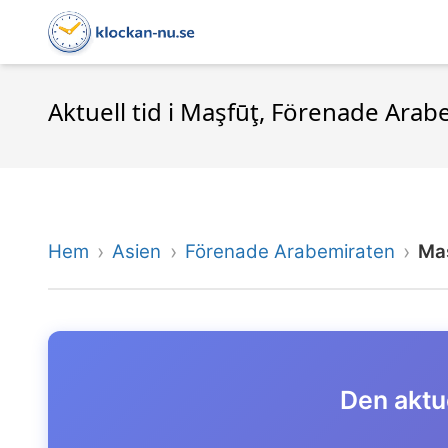
Aktuell tid i Maşfūţ, Förenade Ara
Hem
Asien
Förenade Arabemiraten
Ma
Den aktue