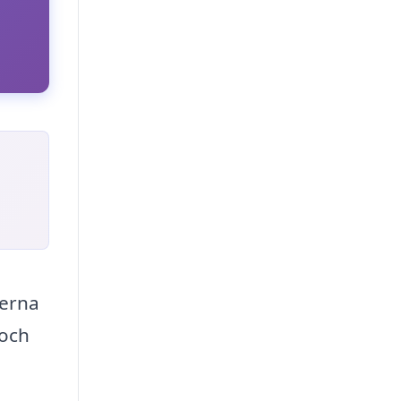
terna
 och