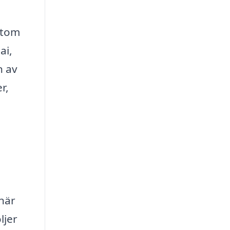
rtom
ai,
n av
r,
 när
ljer