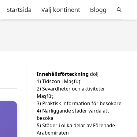
Startsida
Välj kontinent
Blogg
Innehållsförteckning
dölj
1)
Tidszon i Maşfūţ
2)
Sevärdheter och aktiviteter i
Maşfūţ
3)
Praktisk information för besökare
4)
Närliggande städer värda att
besöka
5)
Städer i olika delar av Förenade
Arabemiraten