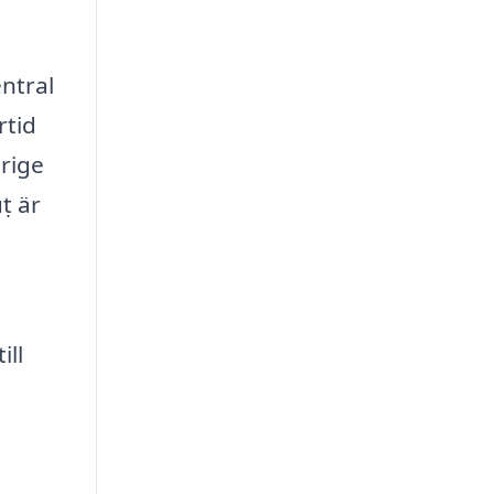
ntral
rtid
erige
ṭ är
ill