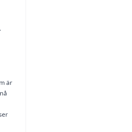
.
om är
 nå
ser