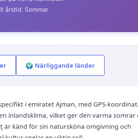
ll årstid: Sommar
er
🌍 Närliggande länder
specifikt i emiratet Ajman, med GPS-koordina
 en inlandsklima, vilket ger den varma somrar
fūţ är känd för sin natursköna omgivning och
l kultur spelar en viktig roll.