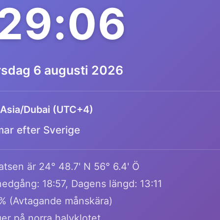
29:06
rsdag 6 augusti 2026
Asia/Dubai (UTC+4)
mar efter Sverige
tsen är 24° 48.7' N 56° 6.4' Ö
edgång: 18:57, Dagens längd: 13:11
% (Avtagande månskära)
ger på norra halvklotet