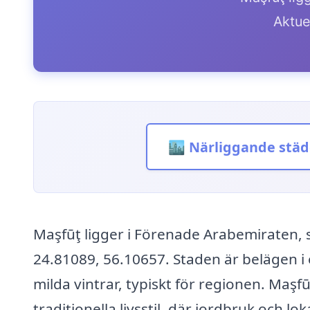
Aktue
🏙️ Närliggande städ
Maşfūţ ligger i Förenade Arabemiraten, 
24.81089, 56.10657. Staden är belägen i
milda vintrar, typiskt för regionen. Maş
traditionella livsstil, där jordbruk och loka