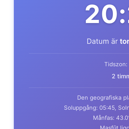
20:
Datum är
to
Tidszon:
2 tim
Den geografiska pla
Soluppgång: 05:45, Soln
Månfas: 43.0
Maşfūţ lig