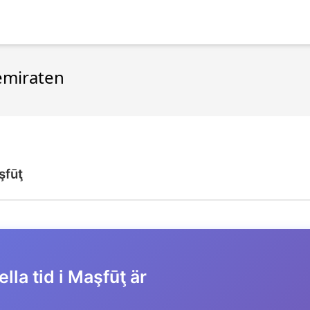
bemiraten
şfūţ
lla tid i Maşfūţ är