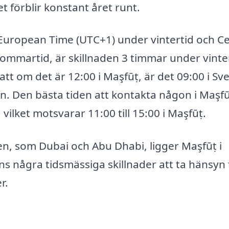
t förblir konstant året runt.
l European Time (UTC+1) under vintertid och Ce
martid, är skillnaden 3 timmar under vinte
t om det är 12:00 i Maşfūṭ, är det 09:00 i Sv
. Den bästa tiden att kontakta någon i Maşfū
vilket motsvarar 11:00 till 15:00 i Maşfūṭ.
en, som Dubai och Abu Dhabi, ligger Maşfūṭ i
ns några tidsmässiga skillnader att ta hänsyn t
r.