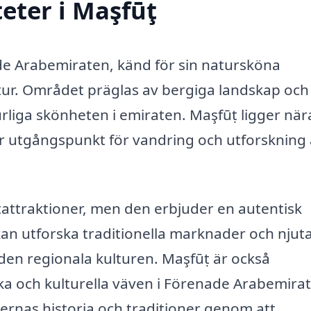
eter i Maşfūţ
ade Arabemiraten, känd för sin natursköna
ltur. Området präglas av bergiga landskap och
turliga skönheten i emiraten. Maşfūṭ ligger när
lär utgångspunkt för vandring och utforskning
stattraktioner, men den erbjuder en autentisk
 kan utforska traditionella marknader och njut
r den regionala kulturen. Maşfūṭ är också
ska och kulturella väven i Förenade Arabemira
ernas historia och traditioner genom att