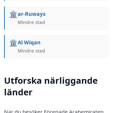
🏛️
ar-Ruways
Mindre stad
🏛️
Al Wiqan
Mindre stad
Utforska närliggande
länder
När du besöker Förenade Arabemiraten