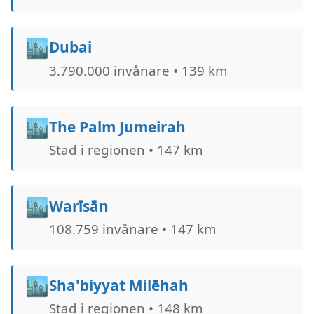
🏙️
Dubai
3.790.000 invånare • 139 km
🏙️
The Palm Jumeirah
Stad i regionen • 147 km
🏙️
Warīsān
108.759 invånare • 147 km
🏙️
Sha'biyyat Milе̄hah
Stad i regionen • 148 km