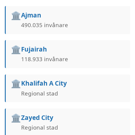
🏛️
Ajman
490.035 invånare
🏛️
Fujairah
118.933 invånare
🏛️
Khalifah A City
Regional stad
🏛️
Zayed City
Regional stad