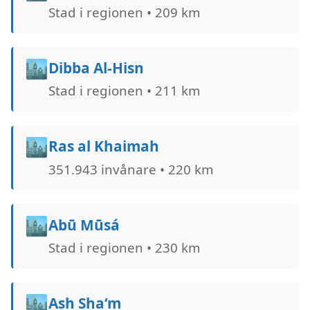
Stad i regionen • 209 km
🏙️
Dibba Al-Hisn
Stad i regionen • 211 km
🏙️
Ras al Khaimah
351.943 invånare • 220 km
🏙️
Abū Mūsá
Stad i regionen • 230 km
🏙️
Ash Sha‘m