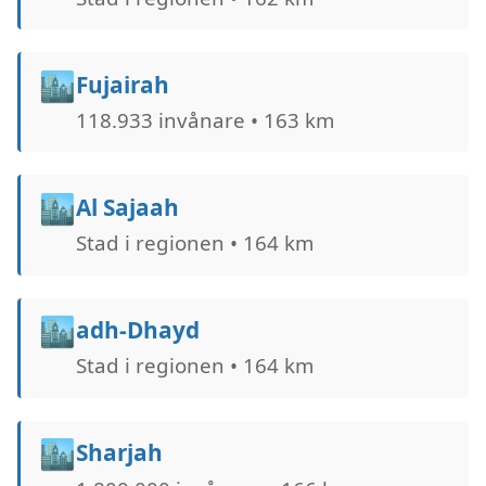
🏙️
Fujairah
118.933 invånare • 163 km
🏙️
Al Sajaah
Stad i regionen • 164 km
🏙️
adh-Dhayd
Stad i regionen • 164 km
🏙️
Sharjah