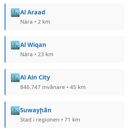
🏙️
Al Araad
Nära • 2 km
🏙️
Al Wiqan
Nära • 23 km
🏙️
Al Ain City
846.747 invånare • 45 km
🏙️
Suwayḩān
Stad i regionen • 71 km