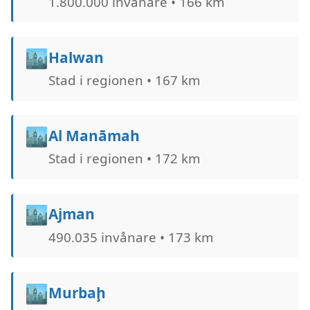
1.800.000 invånare • 166 km
🏙️
Halwan
Stad i regionen • 167 km
🏙️
Al Manāmah
Stad i regionen • 172 km
🏙️
Ajman
490.035 invånare • 173 km
🏙️
Murbaḩ